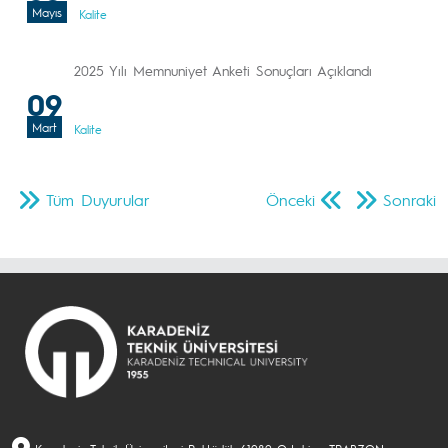
Mayıs
Kalite
2025 Yılı Memnuniyet Anketi Sonuçları Açıklandı
09
Mart
Kalite
Tüm Duyurular
Önceki
Sonraki