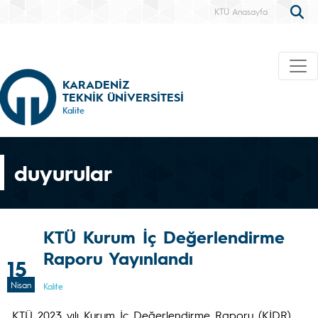
KTÜ Anasayfa
KARADENİZ
TEKNİK ÜNİVERSİTESİ
Kalite
duyurular
KTÜ Kurum İç Değerlendirme
Raporu Yayınlandı
15
Nisan
Kalite
KTÜ 2023 yılı Kurum İç Değerlendirme Raporu (KİDR)