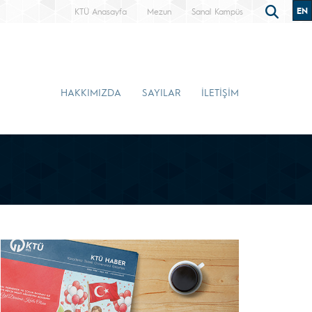
EN
KTÜ Anasayfa
Mezun
Sanal Kampüs
HAKKIMIZDA
SAYILAR
İLETİŞİM