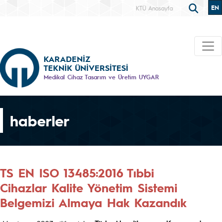
EN
KTÜ Anasayfa
KARADENİZ
TEKNİK ÜNİVERSİTESİ
Medikal Cihaz Tasarım ve Üretim UYGAR
haberler
TS EN ISO 13485:2016 Tıbbi
Cihazlar Kalite Yönetim Sistemi
Belgemizi Almaya Hak Kazandık