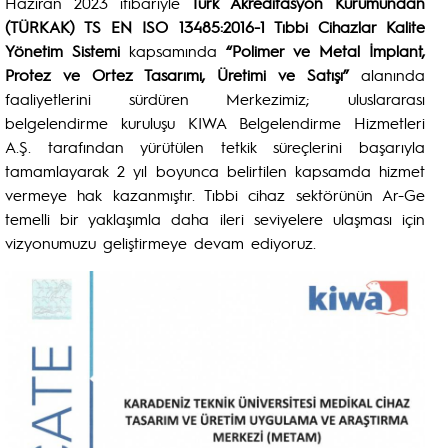
Haziran 2023 itibariyle
Türk Akreditasyon Kurumundan
(TÜRKAK) TS EN ISO 13485:2016-1 Tıbbi Cihazlar Kalite
Yönetim Sistemi
kapsamında
“Polimer ve Metal İmplant,
Protez ve Ortez Tasarımı, Üretimi ve Satışı”
alanında
faaliyetlerini sürdüren Merkezimiz; uluslararası
belgelendirme kuruluşu KIWA Belgelendirme Hizmetleri
A.Ş. tarafından yürütülen tetkik süreçlerini başarıyla
tamamlayarak 2 yıl boyunca belirtilen kapsamda hizmet
vermeye hak kazanmıştır. Tıbbi cihaz sektörünün Ar-Ge
temelli bir yaklaşımla daha ileri seviyelere ulaşması için
vizyonumuzu geliştirmeye devam ediyoruz.