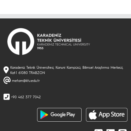
Karadeniz Teknik Üniversitesi, Kanuni Kampüsü, Bilimsel Araştırma Merkezi,
Kat:1 61080 TRABZON
metam@ktu.edu.tr
+90 462 377 7042