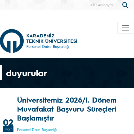
KTÜ Anasayfa
KARADENİZ
TEKNİK ÜNİVERSİTESİ
Personel Daire Başkanlığı
duyurular
Üniversitemiz 2026/I. Dönem
Muvafakat Başvuru Süreçleri
Başlamıştır
02
Mart
Personel Daire Başkanlığı