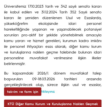
Üniversitemiz 17.10.2023 tarih ve 342 sayılı senato kararı
ile kabul edilen ve 31.12.2024 Tarih 352 Sayılı senato
kararı ile yeniden düzenlenen Usul ve Esaslarda,
yükseköğretim ekolojisinde idari personel
hareketliliğinde yaşanan ve yaşanabilecek potansiyel
sorunları pro-aktif bir şekilde yönetebilmek amacıyla
kamu yararı ve hizmet gerekleri, kurumun kadro imkânı
ile personel ihtiyaçları esas alarak; diğer kamu kurum
ve kuruluşlarına naklen geçme talebinde bulunan idari
personeline muvafakat verilmesine ilişkin ilkeler
belirlenmiştir.
Bu kapsamdaki 2026/I. dönem muvafakat talep
başvuruları 09-18.03.2026 tarihleri arasında
gerçekleştirilecek olup, sürece ilişkin usul ve esaslar,
tıklayınız
takvim ve form için
KTÜ Diğer Kamu Kurum ve Kuruluşlarına Naklen Geçmek