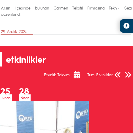
Arsin İlçesinde bulunan Carmen Tekstil Firmasına Teknik Gezi
düzenlendi.
29 Aralık 2025
etkinlikler
Önceki Sa
Sonra
Etkinlik Takvimi
Tüm Etkinlikler
25
28
Nisan
Nisan