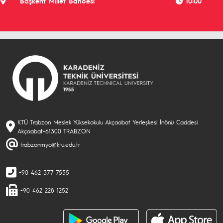
Başkent Millet Bahöesi
10:00
KTÜ Trabzon Meslek Yüksekokulu Akçaabat Yerleşkesi İnönü Caddesi
Akçaabat-61300 TRABZON
trabzonmyo@ktu.edu.tr
+90 462 377 7555
+90 462 228 1252