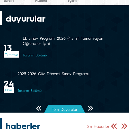
Sistemi
Hizmeti
Eğitim
duyurular
Ek Sınav Programı 2026 (4.Sınıfı Tamamlayan
Öğrenciler İçin)
13
Temmuz
Tasarım Bölümü
2025-2026 Güz Dönemi Sınav Programı
24
Ekim
Tasarım Bölümü
Önceki Sayfa
Sonraki Sayfa
Tüm Duyurular
haberler
Önceki Sa
Sonr
Tüm Haberler