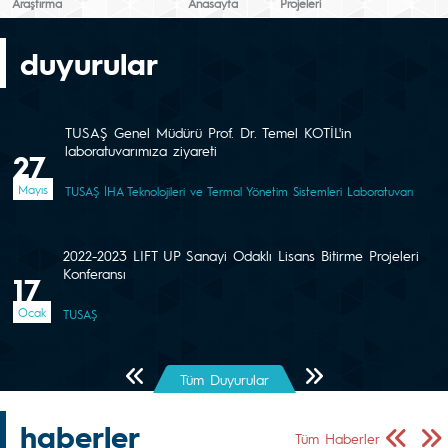
Araştırma
Anasayfa
Projeleri
duyurular
TUSAŞ Genel Müdürü Prof. Dr. Temel KOTİL'in
laboratuvarımıza ziyareti
27
Mayıs
TUSAŞ İHA Teknolojileri ve Termal Yönetim Sistemleri Laboratuvarı
2022-2023 LIFT UP Sanayi Odaklı Lisans Bitirme Projeleri
Konferansı
17
Ocak
TUSAŞ
Önceki Sayfa
Sonraki Sayfa
Tüm Duyurular
haberler
Önceki Sa
Sonr
Tüm Haberler