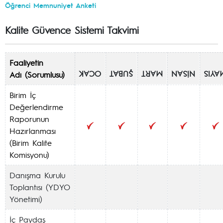
Öğrenci Memnuniyet Anketi
Kalite Güvence Sistemi Takvimi
Faaliyetin
Adı (Sorumlusu)
OCAK
ŞUBAT
MART
NİSAN
MAYI
Birim İç
Değerlendirme
Raporunun
Hazırlanması
(Birim Kalite
Komisyonu)
Danışma Kurulu
Toplantısı (YDYO
Yönetimi)
İç Paydaş