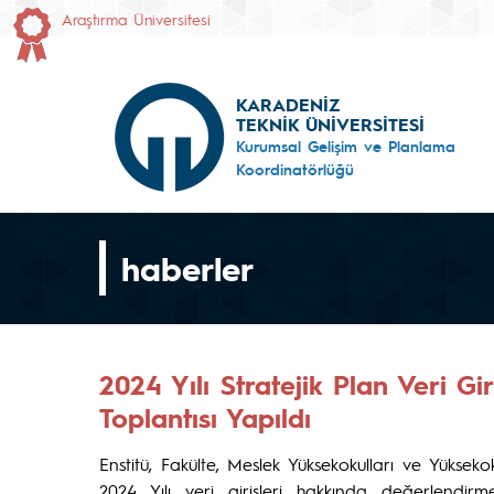
Araştırma Üniversitesi
KARADENİZ
TEKNİK ÜNİVERSİTESİ
Kurumsal Gelişim ve Planlama
Koordinatörlüğü
haberler
2024 Yılı Stratejik Plan Veri Gi
Toplantısı Yapıldı
Enstitü, Fakülte, Meslek Yüksekokulları ve Yükseko
2024 Yılı veri girişleri hakkında değerlendirme