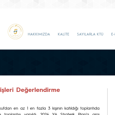
HAKKIMIZDA
KALİTE
SAYILARLA KTÜ
E
rişleri Değerlendirme
kul'dan en az 1 en fazla 3 kişinin katıldığı toplantıda
 toplantısı yapıldı. 2024 Yılı Stratejik Plan'a giriş