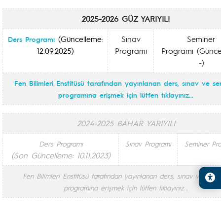
2025-2026 GÜZ YARIYILI
(Güncelleme:
Sınav
Seminer
Ders Programı
12.09.2025)
Programı
Programı (Günce
-)
Fen Bilimleri Enstitüsü tarafından yayınlanan ders, sınav ve se
programına erişmek için lütfen tıklayınız...
2024-2025 BAHAR YARIYILI
Ders Programı
Sınav Programı
Seminer Pr
(Son Güncelleme: 10.11.2023)
Fen Bilimleri Enstitüsü tarafından yayınlanan ders, sınav ve semi
programına erişmek için lütfen tıklayınız...