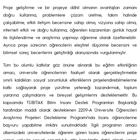
Proje geliştirme ve bir projeye dâhil olmanın avantajları zamanı
doğru kullanma, problemlere çözüm üretme, takım halinde
çalışabilme, etkili iletişim becerisine sahip olma, vizyona sahip olma,
interneti etkili ve doğru kullanma, öğrenilen kazanımları günlük hayat
ile ilişkilendirme ve araştırma yapmayı öğrenme olarak özetlenebilir.
Ayrıca proje sürecinin öğrencilerin eleştirel düşünme becerisini ve
bilimsel süreç becerilerini geliştirdiği alanyazında vurgulanmıştır.
Tüm bu olumlu katkılar göz önüne alınarak bu eğitim etkinliğinin
amacı, üniversite öğrencilerinin faaliyet olarak gerçekleştirmekle
sınırlı kaldıkları sosyal sorumluluk etkinliklerini projelendirebilmelerine
katkı sağlayarak proje yürütme yeteneği kazandırmak, toplum
yararına çalışmalarını ve bireysel gelişimlerini desteklemektir. Bu
kapsamda TÜBİTAK Bilim İnsanı Destek Programları Başkanlığı
tarafından maddi olarak desteklenen 2209-A Üniversite Öğrencileri
Araştırma Projeleri Destekleme Programı’nda lisans öğrencilerine
başvuru yapabilme imkânı sunulmaktadır. İlgili programın amacı
ülkemizdeki üniversitelerde öğrenim gören lisans öğrencilerini proje
süreci yoluyla sosyal sorumluluk gibi konularda dahil olmak üzere