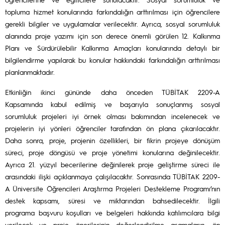
topluma hizmet konularında farkındalığın arttırılması için öğrencilere
gerekli bilgiler ve uygulamalar verilecektir. Ayrıca, sosyal sorumluluk
alanında proje yazımı için son derece önemli görülen 12. Kalkınma
Planı ve Sürdürülebilir Kalkınma Amaçları konularında detaylı bir
bilgilendirme yapılarak bu konular hakkındaki farkındalığın arttırılması
planlanmaktadır.
Etkinliğin ikinci gününde daha önceden TÜBİTAK 2209-A
Kapsamında kabul edilmiş ve başarıyla sonuçlanmış sosyal
sorumluluk projeleri iyi örnek olması bakımından incelenecek ve
projelerin iyi yönleri öğrenciler tarafından ön plana çıkarılacaktır.
Daha sonra, proje, projenin özellikleri, bir fikrin projeye dönüşüm
süreci, proje döngüsü ve proje yönetimi konularına değinilecektir.
Ayrıca 21. yüzyıl becerilerine değinilerek proje geliştirme süreci ile
arasındaki ilişki açıklanmaya çalışılacaktır. Sonrasında TÜBİTAK 2209-
A Üniversite Öğrencileri Araştırma Projeleri Destekleme Programı’nın
destek kapsamı, süresi ve miktarından bahsedilecektir. İlgili
programa başvuru koşulları ve belgeleri hakkında katılımcılara bilgi
verilecek ve proje önerilerinin değerlendirilme aşamaların, ön