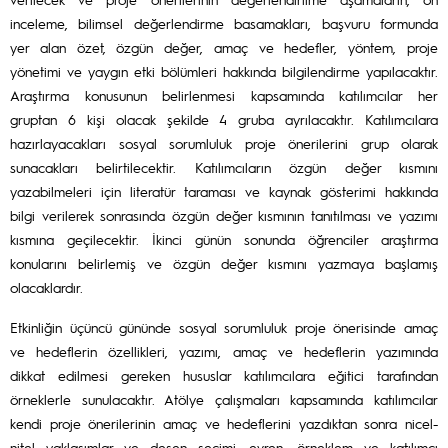
inceleme, bilimsel değerlendirme basamakları, başvuru formunda
yer alan özet, özgün değer, amaç ve hedefler, yöntem, proje
yönetimi ve yaygın etki bölümleri hakkında bilgilendirme yapılacaktır.
Araştırma konusunun belirlenmesi kapsamında katılımcılar her
gruptan 6 kişi olacak şekilde 4 gruba ayrılacaktır. Katılımcılara
hazırlayacakları sosyal sorumluluk proje önerilerini grup olarak
sunacakları belirtilecektir. Katılımcıların özgün değer kısmını
yazabilmeleri için literatür taraması ve kaynak gösterimi hakkında
bilgi verilerek sonrasında özgün değer kısmının tanıtılması ve yazımı
kısmına geçilecektir. İkinci günün sonunda öğrenciler araştırma
konularını belirlemiş ve özgün değer kısmını yazmaya başlamış
olacaklardır.
Etkinliğin üçüncü gününde sosyal sorumluluk proje önerisinde amaç
ve hedeflerin özellikleri, yazımı, amaç ve hedeflerin yazımında
dikkat edilmesi gereken hususlar katılımcılara eğitici tarafından
örneklerle sunulacaktır. Atölye çalışmaları kapsamında katılımcılar
kendi proje önerilerinin amaç ve hedeflerini yazdıktan sonra nicel-
nitel yaklaşımlar ve desen seçimi, evren, örneklem ve katılımcı