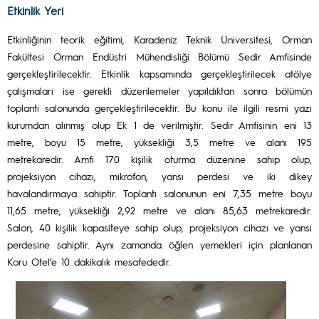
Etkinlik Yeri
Etkinliğinin teorik eğitimi, Karadeniz Teknik Üniversitesi, Orman
Fakültesi Orman Endüstri Mühendisliği Bölümü Sedir Amfisinde
gerçekleştirilecektir. Etkinlik kapsamında gerçekleştirilecek atölye
çalışmaları ise gerekli düzenlemeler yapıldıktan sonra bölümün
toplantı salonunda gerçekleştirilecektir. Bu konu ile ilgili resmi yazı
kurumdan alınmış olup Ek 1 de verilmiştir. Sedir Amfisinin eni 13
metre, boyu 15 metre, yüksekliği 3,5 metre ve alanı 195
metrekaredir. Amfi 170 kişilik oturma düzenine sahip olup,
projeksiyon cihazı, mikrofon, yansı perdesi ve iki dikey
havalandırmaya sahiptir. Toplantı salonunun eni 7,35 metre boyu
11,65 metre, yüksekliği 2,92 metre ve alanı 85,63 metrekaredir.
Salon, 40 kişilik kapasiteye sahip olup, projeksiyon cihazı ve yansı
perdesine sahiptir. Aynı zamanda öğlen yemekleri için planlanan
Koru Otel’e 10 dakikalık mesafededir.