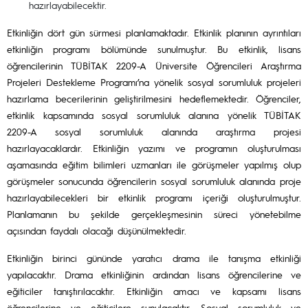
hazırlayabilecektir.
Etkinliğin dört gün sürmesi planlamaktadır. Etkinlik planının ayrıntıları
etkinliğin programı bölümünde sunulmuştur. Bu etkinlik, lisans
öğrencilerinin TÜBİTAK 2209-A Üniversite Öğrencileri Araştırma
Projeleri Destekleme Programı’na yönelik sosyal sorumluluk projeleri
hazırlama becerilerinin geliştirilmesini hedeflemektedir. Öğrenciler,
etkinlik kapsamında sosyal sorumluluk alanına yönelik TÜBİTAK
2209-A sosyal sorumluluk alanında araştırma projesi
hazırlayacaklardır. Etkinliğin yazımı ve programın oluşturulması
aşamasında eğitim bilimleri uzmanları ile görüşmeler yapılmış olup
görüşmeler sonucunda öğrencilerin sosyal sorumluluk alanında proje
hazırlayabilecekleri bir etkinlik programı içeriği oluşturulmuştur.
Planlamanın bu şekilde gerçekleşmesinin süreci yönetebilme
açısından faydalı olacağı düşünülmektedir.
Etkinliğin birinci gününde yaratıcı drama ile tanışma etkinliği
yapılacaktır. Drama etkinliğinin ardından lisans öğrencilerine ve
eğiticiler tanıştırılacaktır. Etkinliğin amacı ve kapsamı lisans
öğrencilerine ve eğiticilere sunulacaktır. Sosyal sorumluluk ve