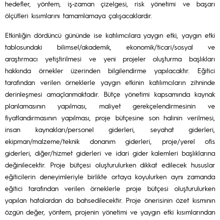
hedefler, yöntem, iş-zaman çizelgesi, risk yönetimi ve başarı
ölçütleri kısımlarını tamamlamaya çalışacaklardır.
Etkinliğin dördüncü gününde ise katılımcılara yaygın etki, yaygın etki
tablosundaki bilimsel/akademik, ekonomik/ticari/sosyal ve
araştırmacı yetiştirilmesi ve yeni projeler oluşturma başlıkları
hakkında örnekler üzerinden bilgilendirme yapılacaktır. Eğitici
tarafından verilen örneklerle yaygın etkinin katılımcıların zihninde
derinleşmesi amaçlanmaktadır. Bütçe yönetimi kapsamında kaynak
planlamasının yapılması, maliyet gerekçelendirmesinin ve
fiyatlandırmasının yapılması, proje bütçesine son halinin verilmesi,
insan kaynakları/personel giderleri, seyahat giderleri,
ekipman/malzeme/teknik donanım giderleri, proje/yerel ofis
giderleri, diğer/hizmet giderleri ve idari gider kalemleri başlıklarına
değinilecektir. Proje bütçesi oluşturulurken dikkat edilecek hususlar
eğiticilerin deneyimleriyle birlikte ortaya koyulurken aynı zamanda
eğitici tarafından verilen örneklerle proje bütçesi oluşturulurken
yapılan hatalardan da bahsedilecektir. Proje önerisinin özet kısmının
özgün değer, yöntem, projenin yönetimi ve yaygın etki kısımlarından