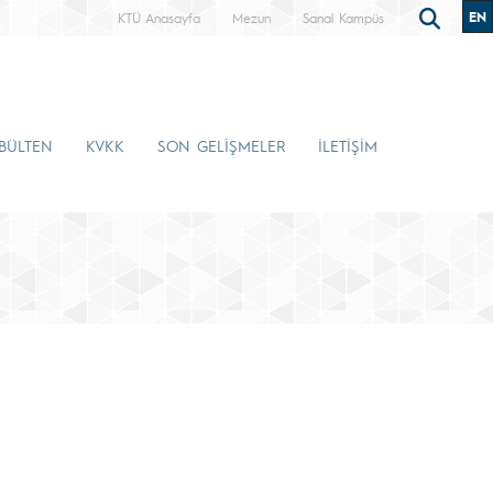
EN
KTÜ Anasayfa
Mezun
Sanal Kampüs
-BÜLTEN
KVKK
SON GELİŞMELER
İLETİŞİM