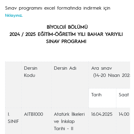
Sınav programını excel formatında indirmek için
tıklayınız.
BİYOLOJİ BÖLÜMÜ
2024 / 2025 EĞİTİM-ÖĞRETİM YILI BAHAR YARIYILI
SINAV PROGRAMI
Dersin
Dersin Adı
Ara sınav
Kodu
(14-20 Nisan 2025)
Tarih
Saat
I.
AITB1000
Atatürk İlkeleri
16.04.2025
14.00
SINIF
ve İnkılap
Tarihi - II