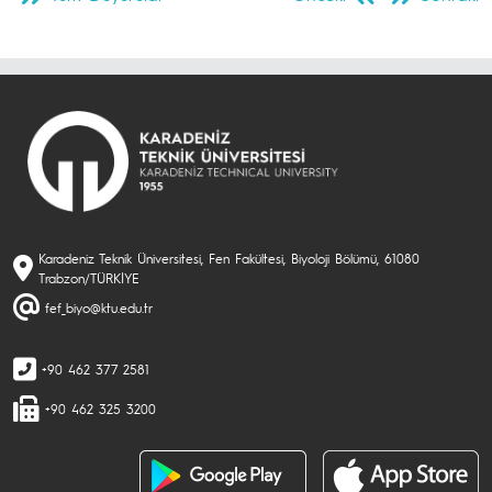
Karadeniz Teknik Üniversitesi, Fen Fakültesi, Biyoloji Bölümü, 61080
Trabzon/TÜRKİYE
fef_biyo@ktu.edu.tr
+90 462 377 2581
+90 462 325 3200