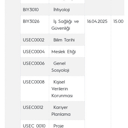
BIY3010
İhtiyoloji
BIY3026
İş Sağlığı ve
16.04.2025
15.00
Güvenliği
USEC0002
Bilim Tarihi
USEC0004
Meslek Etiği
USEC0006
Genel
Sosyoloji
USEC0008
Kişisel
Verilerin
Korunması
USEC0012
Kariyer
Planlama
USEC 0010
Proje