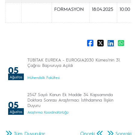
FORMASYON
18.04.2025
10.00
TÜBİTAK EUREKA - EUROGIA2030 Kümesi'nin 31.
Çağrısı Başvuruya Açıldı
05
Ağustos
Mühendislik Fakültesi
2547 Sayılı Kanun Ek Madde 34 Kapsamında
Doktora Sonrası Araştırmacı İstihdamına İlişkin
05
Duyuru
Ağustos
Araştırma Koordinatörlüğü
Tüm Duyurular
Önceki
Sonraki