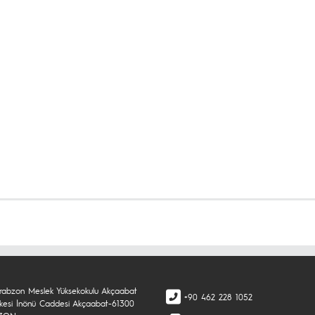
rabzon Meslek Yüksekokulu Akçaabat
+90 462 228 1052
şkesi İnönü Caddesi Akçaabat-61300