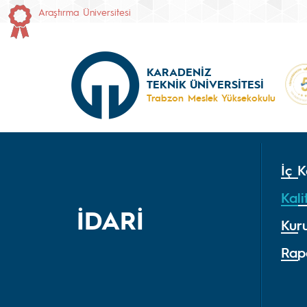
Araştırma Üniversitesi
KARADENİZ
TEKNİK ÜNİVERSİTESİ
Trabzon Meslek Yüksekokulu
İç K
Kali
İDARİ
Kur
Rap