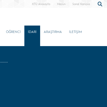
KTÜ Anasayfa
Mezun
Sanal Kampüs
ÖĞRENCİ
İDARİ
ARAŞTIRMA
İLETİŞİM