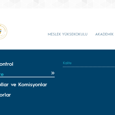
MESLEK YÜKSEKOKULU
AKADEMİK
ontrol
Kalite
te
ullar ve Komisyonlar
orlar