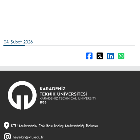
04 Şubat 2026
KTÜ Mühendislik Fakültesi Jeoloji Mühendisliği Bölümü
heyelan@ktu.edu.tr