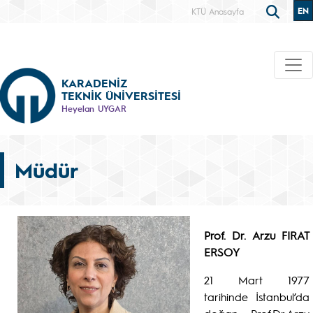
EN
KTÜ Anasayfa
KARADENİZ
TEKNİK ÜNİVERSİTESİ
Heyelan UYGAR
Müdür
Prof. Dr. Arzu FIRAT
ERSOY
21 Mart 1977
tarihinde İstanbul’da