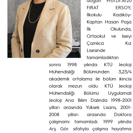
doğan Prof.Dr.Arzu
FIRAT ERSOY;
İlkokulu Kadıköy-
Kaptan Hasan Paşa
İlk Okulunda,
Ortaokul ve liseyi
Çamlıca Kız
Lisesinde
tamamladıktan
sonra 1998 yılında KTÜ Jeoloji
Mühendisliği Bölümünden 3,23/4
akademik ortalama ile bölüm ikincisi
olarak mezun oldu. KTÜ Jeoloji
Mühendisliği Bölümü Uygulamalı
Jeoloji Ana Bilim Dalında 1998-2001
yılları arasında Yüksek Lisans, 2001-
2008 yılları arasında Doktora
çalışmamı tamamladı. 1999 yılında
Arş. Gör. sıfatıyla çalışma hayatıma