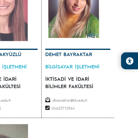
AKYÜZLÜ
DEMET BAYRAKTAR
 İŞLETMENİ
BİLGİSAYAR İŞLETMENİ
E İDARİ
İKTİSADİ VE İDARİ
AKÜLTESİ
BİLİMLER FAKÜLTESİ
dbayraktar
5
04623772964