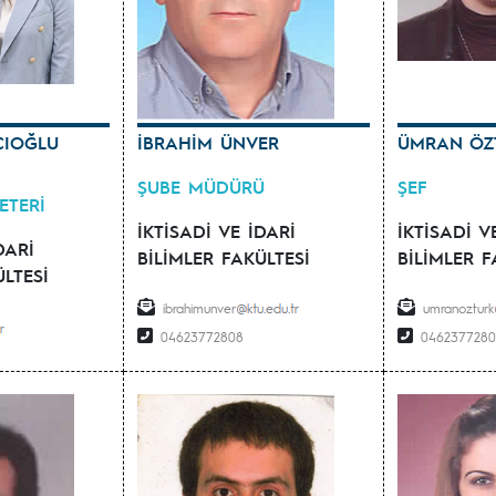
CIOĞLU
İBRAHİM ÜNVER
ÜMRAN ÖZ
ŞUBE MÜDÜRÜ
ŞEF
ETERİ
İKTİSADİ VE İDARİ
İKTİSADİ V
DARİ
BİLİMLER FAKÜLTESİ
BİLİMLER F
ÜLTESİ
ibrahimunver
umranozturk
04623772808
046237728