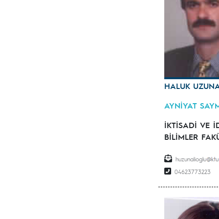
HALUK UZUNA
AYNİYAT SAYM
İKTİSADİ VE İ
BİLİMLER FAK
huzunalioglu
04623773223