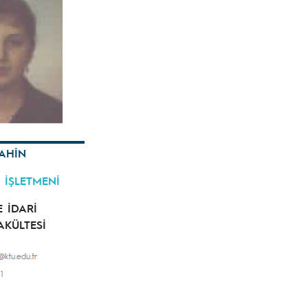
AHİN
 İŞLETMENİ
E İDARİ
AKÜLTESİ
1