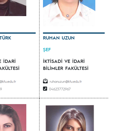
TÜRK
RUHAN UZUN
ŞEF
E İDARİ
İKTİSADİ VE İDARİ
AKÜLTESİ
BİLİMLER FAKÜLTESİ
ruhanuzun
09
04623772967