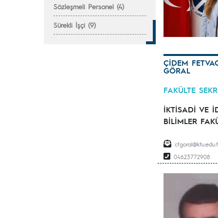
Sözleşmeli Personel (4)
Sürekli İşçi (9)
ÇİDEM FETVA
GÖRAL
FAKÜLTE SEKR
İKTİSADİ VE İ
BİLİMLER FAK
cfgoral
04623772908