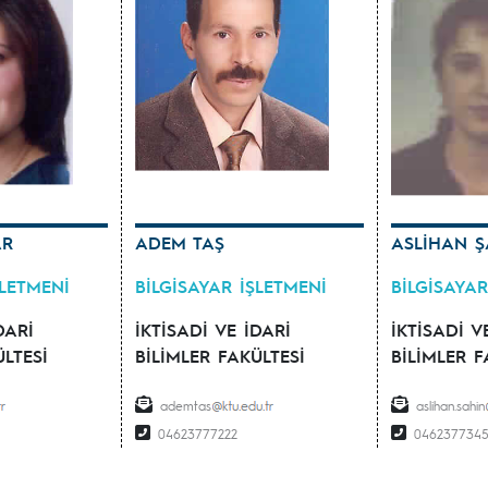
AR
ADEM TAŞ
ASLİHAN Ş
ŞLETMENİ
BİLGİSAYAR İŞLETMENİ
BİLGİSAYAR
DARİ
İKTİSADİ VE İDARİ
İKTİSADİ V
ÜLTESİ
BİLİMLER FAKÜLTESİ
BİLİMLER F
ademtas
aslihan.sahin
04623777222
0462377345