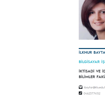
İLKNUR BAYT
BİLGİSAYAR İ
İKTİSADİ VE İ
BİLİMLER FAK
ibaytar
04623774152