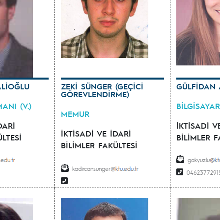
LİOĞLU
ZEKİ SÜNGER (GEÇİCİ
GÜLFİDAN 
GÖREVLENDİRME)
ANI (V.)
BİLGİSAYAR
MEMUR
DARİ
İKTİSADİ V
İKTİSADİ VE İDARİ
ÜLTESİ
BİLİMLER F
BİLİMLER FAKÜLTESİ
gakyuzlu
kadircansunger
0462377291