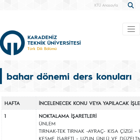
KTÜ Anasayfa
KARADENİZ
TEKNİK ÜNİVERSİTESİ
Türk Dili Bölümü
bahar dönemi ders konuları
HAFTA
İNCELENECEK KONU VEYA YAPILACAK İŞL
1
NOKTALAMA İŞARETLERİ
ÜNLEM
TIRNAK-TEK TIRNAK -AYRAÇ- KISA ÇİZGİ - 
KESME İŞARETİ - UZUN ÜNLÜ VE DÜZELTM