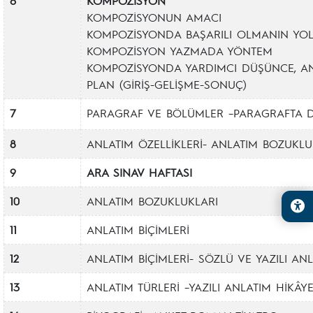
6
KOMPOZİSYON
KOMPOZİSYONUN AMACI
KOMPOZİSYONDA BAŞARILI OLMANIN YOL
KOMPOZİSYON YAZMADA YÖNTEM
KOMPOZİSYONDA YARDIMCI DÜŞÜNCE, A
PLAN (GİRİŞ-GELİŞME-SONUÇ)
7
PARAGRAF VE BÖLÜMLER –PARAGRAFTA D
8
ANLATIM ÖZELLİKLERİ- ANLATIM BOZUKLU
9
ARA SINAV HAFTASI
10
ANLATIM BOZUKLUKLARI
11
ANLATIM BİÇİMLERİ
12
ANLATIM BİÇİMLERİ- SÖZLÜ VE YAZILI AN
13
ANLATIM TÜRLERİ –YAZILI ANLATIM HİKÂYE 