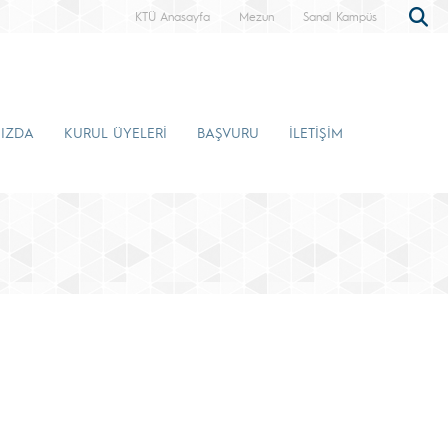
KTÜ Anasayfa
Mezun
Sanal Kampüs
IZDA
KURUL ÜYELERİ
BAŞVURU
İLETİŞİM