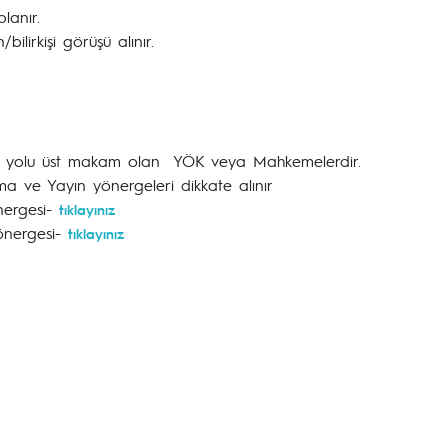
lanır.
ilirkişi görüşü alınır.
tiraz yolu üst makam olan YÖK veya Mahkemelerdir.
a ve Yayın yönergeleri dikkate alınır
nergesi-
tıklayınız
önergesi-
tıklayınız