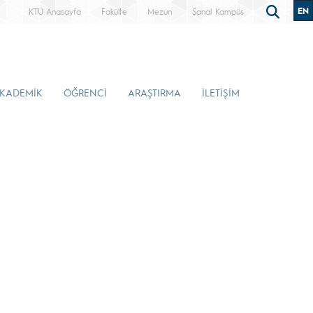
EN
KTÜ Anasayfa
Fakülte
Mezun
Sanal Kampüs
KADEMİK
ÖĞRENCİ
ARAŞTIRMA
İLETİŞİM