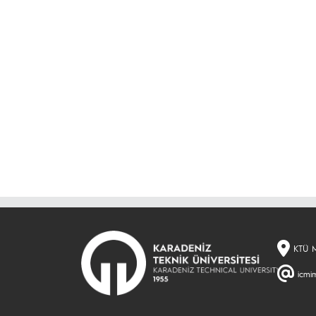
KTÜ M
icmim