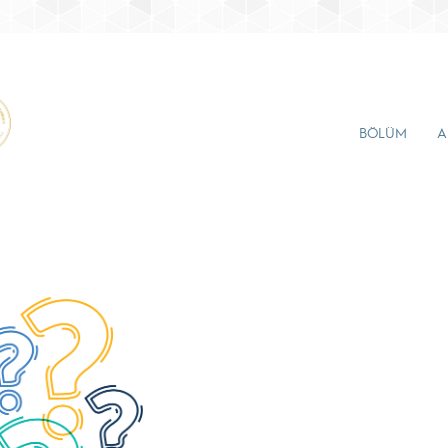
BÖLÜM
A