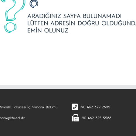
imarlık Fakültesi İç Mimarlık Bölümü
+90 462 377 2695
arlik@ktu.edu.tr
+90 462 325 5588