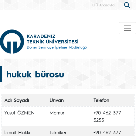
KTÜ Anasayfa
KARADENİZ
TEKNİK ÜNİVERSİTESİ
Döner Sermaye İşletme Müdürlüğü
hukuk bürosu
Adı Soyadı
Ünvan
Telefon
Yusuf ÖZMEN
Memur
+90 462 377
3255
İsmail Hakkı
Tekniker
+90 462 377