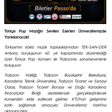
Türkçe Pop Müziğin Sevilen Eserleri Üniversitemizde
Yankılanacak!
Türkiye’nin köklü müzik topluluklarından TEK-SAN-DER
Ankara, kuruluşunun 40. yılı kapsamında düzenlediği
özel Türkçe Pop Konseri ile Trabzonlu sanatseverlerle
buluşuyor.
Trabzon Valiliği, Trabzon Büyükşehir Belediyesi,
Karadeniz Teknik Üniversitesi, Trabzon Ticaret ve Sanayi
Odası, Trabzon Ticaret Borsası ve Doğu Karadeniz
İhracatçılar Birliği destekleriyle gerçekleştirilecek
konserden elde edilecek gelirler, KTÜ’nün gelişimine
katkı sağlamak amacıyla Üniversitemiz Vakfı’na
aktarılacaktır.