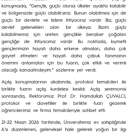
konuşmada, “Gençlik, güçlü olursa ülkeler ayakta kalabilir
ve bölgenizde güçlü olabilirsiniz. Bunun olabilmesi için de
güçlü bir devlete ve lidere ihtiyacınız vardır. Biz, güçlü
devlet gelenekleri olan bir ülkeyiz. Bizim güçlü
kalabilmemiz için üreten gençlikle beraber çoğalan
gençliğe de ihtiyacımız vardır. Bu noktada, kıymetli
gençlerimizin hayatı daha erkene almaları, daha çok
gayret etmeleri ve hayatı daha çabuk tanımanın
önemini anlamaları için bu fuarın, çok etkili ve verimli
olacağı kanaatindeyim.” sözlerine yer verdi.
Açılış konuşmalarının akabinde, protokol temsilcileri ile
birlikte fuarın açılış kurdelesi kesildi. Açılış seremonisi
sonrasında, Rektörümüz Prof. Dr. Hamdullah ÇUVALCI,
protokol ve davetliler ile birlikte fuarı gezerek
öğrencilerimiz ve firma temsilcileriyle sohbet etti.
21-22 Nisan 2026 tarihinde, Üniversitemiz ev sahipliğinde
6.’sı düzenlenen, geleneksel hale gelerek yoğun bir ilgi