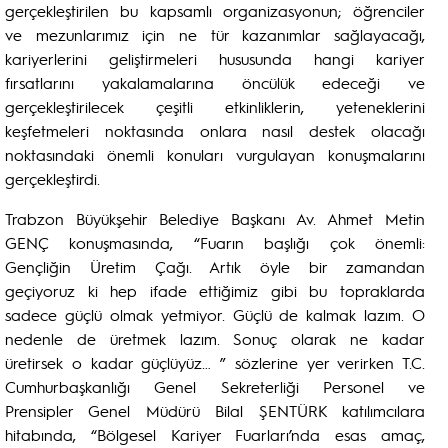
gerçekleştirilen bu kapsamlı organizasyonun; öğrenciler
ve mezunlarımız için ne tür kazanımlar sağlayacağı,
kariyerlerini geliştirmeleri hususunda hangi kariyer
fırsatlarını yakalamalarına öncülük edeceği ve
gerçekleştirilecek çeşitli etkinliklerin, yeteneklerini
keşfetmeleri noktasında onlara nasıl destek olacağı
noktasındaki önemli konuları vurgulayan konuşmalarını
gerçekleştirdi.
Trabzon Büyükşehir Belediye Başkanı Av. Ahmet Metin
GENÇ konuşmasında, “Fuarın başlığı çok önemli:
Gençliğin Üretim Çağı. Artık öyle bir zamandan
geçiyoruz ki hep ifade ettiğimiz gibi bu topraklarda
sadece güçlü olmak yetmiyor. Güçlü de kalmak lazım. O
nedenle de üretmek lazım. Sonuç olarak ne kadar
üretirsek o kadar güçlüyüz… ” sözlerine yer verirken T.C.
Cumhurbaşkanlığı Genel Sekreterliği Personel ve
Prensipler Genel Müdürü Bilal ŞENTÜRK katılımcılara
hitabında, “Bölgesel Kariyer Fuarları’nda esas amaç,