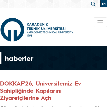
EN
haberler
DOKKAF'26, Üniversitemiz Ev
Sahipliğinde Kapılarını
Ziyaretçilerine Açtı