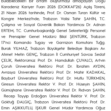
bulabilecekleri bir ortam oluşturmayı amaçlayan Doğu
Karadeniz Kariyer Fuarı 2026 (DOKKAF’26) Açılış Töreni,
21 Nisan 2026 tarihinde, Prof. Dr. Osman Turan Kültür ve
Kongre Merkezi’nde; Trabzon Valisi Tahir ŞAHİN, T.C.
Çalışma ve Sosyal Güvenlik Bakan Yardımcısı Dr. Adnan
ERTEM, T.C. Cumhurbaşkanlığı Genel Sekreterliği Personel
ve Prensipler Genel Müdürü Bilal ŞENTÜRK, Trabzon
17'nci Komando Tugay ve Garnizon Komutanı Tuğg.
Burak YILMAZ, Trabzon Büyükşehir Belediye Başkanı Av.
Ahmet Metin GENÇ, Trabzon İl Cumhuriyet Savcısı Sedat
ÇELİK, Rektörümüz Prof. Dr. Hamdullah ÇUVALCI, Artvin
Çoruh Üniversitesi Rektörü Prof. Dr. İbrahim AYDIN,
Avrasya Üniversitesi Rektörü Prof. Dr. Mahir KADAKAL,
Bayburt Üniversitesi Rektörü Prof. Dr. Mutlu TÜRKMEN,
Giresun Üniversitesi Rektör V. Prof. Dr. Hüseyin ŞAHİN,
Gümüşhane Üniversitesi Rektör V. Prof. Dr. Rıdvan ŞAHİN,
Recep Tayyip Erdoğan Üniversitesi Rektör V. Prof. Dr.
Göktuğ DALGIÇ, Trabzon Üniversitesi Rektörü Prof. Dr.
Emin AŞIKKUTLU, İŞKUR Genel Müdür Yardımcısı Oğuz