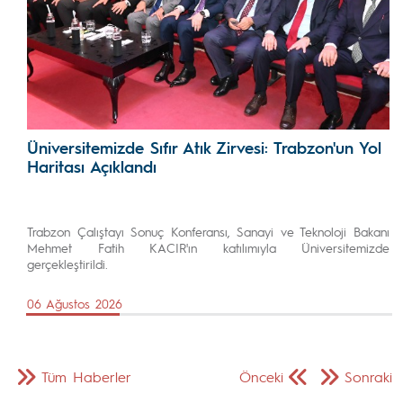
Üniversitemizde Sıfır Atık Zirvesi: Trabzon'un Yol
Haritası Açıklandı
Trabzon Çalıştayı Sonuç Konferansı, Sanayi ve Teknoloji Bakanı
Mehmet Fatih KACIR'ın katılımıyla Üniversitemizde
gerçekleştirildi.
06 Ağustos 2026
Tüm Haberler
Önceki
Sonraki