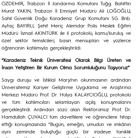
ÖZDEMİR, Trabzon İl Jandarma Komutanı Tuğg. Bahittin
Murat YAKIN, Trabzon İl Emniyet Müdürü Ali LOĞOĞLU,
Sahil Güvenlik Doğu Karadeniz Grup Komutanı SG. Bnb.
Aytaç BAYIRLI, Şehit Meriç Alemdar Polis Meslek Eğitim
Müdürü İsmail AKINTÜRK ile il protokolü, kamu/kuruluş ve
özel sektör temsilcileri, basın mensupları ve yüzlerce
öğrencinin katılımıyla gerçekleştirildi.
“Karadeniz Teknik Üniversitesi Olarak Bilgi Üreten ve
İnsan Yetiştiren Bir Kurum Olma Sorumluluğunu Taşıyoruz”
Saygı duruşu ve İstiklal Marşı’nın okunmasının ardından
Üniversitemiz Kariyer Geliştirme Uygulama ve Araştırma
Merkezi Müdürü Prof. Dr. Hülya KALAYCIOĞLU, protokolü
ve tüm katılımcıları selamlayan açılış konuşmalarını
gerçekleştirdi. Ardından sözü alan Rektörümüz Prof. Dr.
Hamdullah ÇUVALCI tüm davetlilere ve öğrencilere hitap
ettiği konuşmasında “Bugün, emeğin, umudun ve imkânın
aynı zeminde buluştuğu güçlü bir iradeye tanıklık