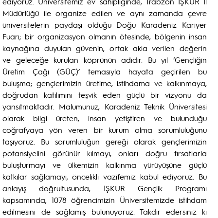
ediyoruz. Üniversitemiz ev sahipliğinde, Trabzon İŞKUR İl
Müdürlüğü ile organize edilen ve aynı zamanda çevre
üniversitelerin paydaşı olduğu Doğu Karadeniz Kariyer
Fuarı; bir organizasyon olmanın ötesinde, bölgenin insan
kaynağına duyulan güvenin, ortak akla verilen değerin
ve geleceğe kurulan köprünün adıdır. Bu yıl ‘Gençliğin
Üretim Çağı (GÜÇ)’ temasıyla hayata geçirilen bu
buluşma; gençlerimizin üretime, istihdama ve kalkınmaya,
doğrudan katılımını teşvik eden güçlü bir vizyonu da
yansıtmaktadır. Malumunuz, Karadeniz Teknik Üniversitesi
olarak bilgi üreten, insan yetiştiren ve bulunduğu
coğrafyaya yön veren bir kurum olma sorumluluğunu
taşıyoruz. Bu sorumluluğun gereği olarak gençlerimizin
potansiyelini görünür kılmayı, onları doğru fırsatlarla
buluşturmayı ve ülkemizin kalkınma yürüyüşüne güçlü
katkılar sağlamayı, öncelikli vazifemiz kabul ediyoruz. Bu
anlayış doğrultusunda, İŞKUR Gençlik Programı
kapsamında, 1078 öğrencimizin Üniversitemizde istihdam
edilmesini de sağlamış bulunuyoruz. Takdir edersiniz ki