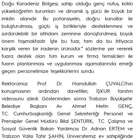
Doğu Karadeniz Bölgesi; sahip olduğu genç nüfus, köklü
yükseköğretim kurumları ve dinamik iş gücü ile büyük bir
imkân alanıdır. Bu potansiyelin, doğru kanallar ile
buluşturulması; güçlü iş birlikleriyle desteklenmesi ve
sürdürülebilir bir istihdam zeminine dönüştürülmesi, büyük
önem taşımaktadır. İşte bu fuar, tam da bu ihtiyaca
karşılık veren bir iradenin ürünüdür.” sözlerine yer vererek
fuara destek olan tüm kurum ve firma temsilcileri ile
fuarın planlanması ve uygulanması aşamalarında emeği
geçen personelimize teşekkürlerini sundu.
Rektörümüz Prof. Dr. Hamdullah ÇUVALCI’nın
konuşmasının ardından davetliler, İŞKUR tanıtım
videosunu izledi. Gösterimden sonra Trabzon Büyükşehir
Belediye Başkanı Av. Ahmet Metin GENÇ,
T.C. Cumhurbaşkanlığı Genel Sekreterliği Personel ve
Prensipler Genel Müdürü Bilal ŞENTÜRK, T.C. Çalışma ve
Sosyal Güvenlik Bakan Yardımcısı Dr. Adnan ERTEM ve
Trabzon Valisi Tahir ŞAHİN, Üniversitemiz ev sahipliğinde