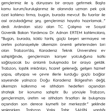
gençlerimiz ile iş dünyasını bir araya getirmek. Başta
kamu kurum/kuruluşlarımız ile alanında uzman pek çok
özel katılımcı firma; bugün, burada mevcut. Bu fuarlar ile
asıl arzuladığımız şey, gençlerimizi hayata hazırlamak…”
dedi. Ardından sözü alan T.C. Çalışma ve Sosyal
Güvenlik Bakan Yardımcısı Dr. Adnan ERTEM katılımcılara,
“Bugün, burada; köklü tarihi, güçlü beşeri sermayesi ve
üretim potansiyeliyle ülkemizin önemli şehirlerinden biri
olan Trabzon’da, Karadeniz Teknik Üniversitesi ev
sahipliğinde, gençlerinizin kariyer yolculuğuna katkı
sağlayacak bu anlamlı buluşmada bir araya geldik.
Trabzon; lojistik imkânları, ticaret geleneği, gelişen hizmet
yapısı, altyapısı ve çevre illerle kurduğu güçlü bağlar
sayesinde yalnızca Doğu Karadeniz Bölgesi’nin değil,
ülkemizin kalkınma ve istihdam hedefleri açısından
stratejik bir konuma sahiptir. Bu yönüyle Trabzon;
gençlerimizin, üretim ve istihdam fırsatları ile buluşması
açısından son derece kıymetli bir merkezdir.” şeklinde
seslenirken Trabzon Valisi Tahir ŞAHİN yaptığı