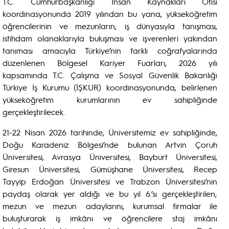
T.C. Cumhurbaşkanlığı İnsan Kaynakları Ofisi
koordinasyonunda 2019 yılından bu yana, yükseköğretim
öğrencilerinin ve mezunların; iş dünyasıyla tanışması,
istihdam olanaklarıyla buluşması ve işverenleri yakından
tanıması amacıyla Türkiye’nin farklı coğrafyalarında
düzenlenen Bölgesel Kariyer Fuarları, 2026 yılı
kapsamında T.C. Çalışma ve Sosyal Güvenlik Bakanlığı
Türkiye İş Kurumu (İŞKUR) koordinasyonunda, belirlenen
yükseköğretim kurumlarının ev sahipliğinde
gerçekleştirilecek.
21-22 Nisan 2026 tarihinde, Üniversitemiz ev sahipliğinde,
Doğu Karadeniz Bölgesi’nde bulunan Artvin Çoruh
Üniversitesi, Avrasya Üniversitesi, Bayburt Üniversitesi,
Giresun Üniversitesi, Gümüşhane Üniversitesi, Recep
Tayyip Erdoğan Üniversitesi ve Trabzon Üniversitesi’nin
paydaş olarak yer aldığı ve bu yıl 6.’sı gerçekleştirilen;
mezun ve mezun adaylarını, kurumsal firmalar ile
buluşturarak iş imkânı ve öğrencilere staj imkânı