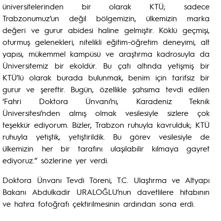
üniversitelerinden bir olarak KTÜ; sadece
Trabzonumuz’un değil bölgemizin, ülkemizin marka
değeri ve gurur abidesi haline gelmiştir. Köklü geçmişi,
oturmuş gelenekleri, nitelikli eğitim-öğretim deneyimi, alt
yapısı, mükemmel kampüsü ve araştırma kadrosuyla da
Üniversitemiz bir ekoldür. Bu çatı altında yetişmiş bir
KTÜ’lü olarak burada bulunmak, benim için tarifsiz bir
gurur ve şereftir. Bugün, özellikle şahsıma tevdi edilen
‘Fahri Doktora Ünvanı’nı, Karadeniz Teknik
Üniversitesi’nden almış olmak vesilesiyle sizlere çok
teşekkür ediyorum. Bizler, Trabzon ruhuyla kavrulduk; KTÜ
ruhuyla yetiştik, yetiştirildik. Bu görev vesilesiyle de
ülkemizin her bir tarafını ulaşılabilir kılmaya gayret
ediyoruz.” sözlerine yer verdi.
Doktora Ünvanı Tevdi Töreni, T.C. Ulaştırma ve Altyapı
Bakanı Abdulkadir URALOĞLU’nun davetlilere hitabının
ve hatıra fotoğrafı çektirilmesinin ardından sona erdi.