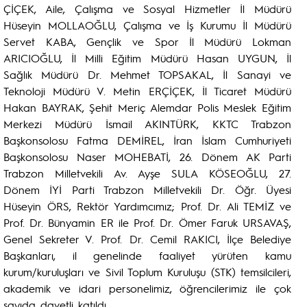
ÇİÇEK, Aile, Çalışma ve Sosyal Hizmetler İl Müdürü
Hüseyin MOLLAOĞLU, Çalışma ve İş Kurumu İl Müdürü
Servet KABA, Gençlik ve Spor İl Müdürü Lokman
ARICIOĞLU, İl Milli Eğitim Müdürü Hasan UYGUN, İl
Sağlık Müdürü Dr. Mehmet TOPSAKAL, İl Sanayi ve
Teknoloji Müdürü V. Metin ERÇİÇEK, İl Ticaret Müdürü
Hakan BAYRAK, Şehit Meriç Alemdar Polis Meslek Eğitim
Merkezi Müdürü İsmail AKINTÜRK, KKTC Trabzon
Başkonsolosu Fatma DEMİREL, İran İslam Cumhuriyeti
Başkonsolosu Naser MOHEBATİ, 26. Dönem AK Parti
Trabzon Milletvekili Av. Ayşe SULA KÖSEOĞLU, 27.
Dönem İYİ Parti Trabzon Milletvekili Dr. Öğr. Üyesi
Hüseyin ÖRS, Rektör Yardımcımız; Prof. Dr. Ali TEMİZ ve
Prof. Dr. Bünyamin ER ile Prof. Dr. Ömer Faruk URSAVAŞ,
Genel Sekreter V. Prof. Dr. Cemil RAKICI, İlçe Belediye
Başkanları, il genelinde faaliyet yürüten kamu
kurum/kuruluşları ve Sivil Toplum Kuruluşu (STK) temsilcileri,
akademik ve idari personelimiz, öğrencilerimiz ile çok
sayıda davetli katıldı.