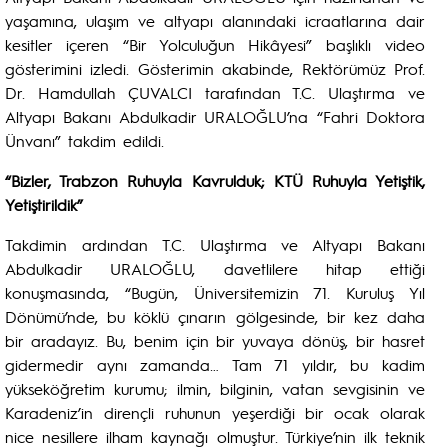
yaşamına, ulaşım ve altyapı alanındaki icraatlarına dair
kesitler içeren “Bir Yolculuğun Hikâyesi” başlıklı video
gösterimini izledi. Gösterimin akabinde, Rektörümüz Prof.
Dr. Hamdullah ÇUVALCI tarafından T.C. Ulaştırma ve
Altyapı Bakanı Abdulkadir URALOĞLU’na “Fahri Doktora
Ünvanı” takdim edildi.
“Bizler, Trabzon Ruhuyla Kavrulduk; KTÜ Ruhuyla Yetiştik,
Yetiştirildik”
Takdimin ardından T.C. Ulaştırma ve Altyapı Bakanı
Abdulkadir URALOĞLU, davetlilere hitap ettiği
konuşmasında, “Bugün, Üniversitemizin 71. Kuruluş Yıl
Dönümü’nde, bu köklü çınarın gölgesinde, bir kez daha
bir aradayız. Bu, benim için bir yuvaya dönüş, bir hasret
gidermedir aynı zamanda… Tam 71 yıldır, bu kadim
yükseköğretim kurumu; ilmin, bilginin, vatan sevgisinin ve
Karadeniz’in dirençli ruhunun yeşerdiği bir ocak olarak
nice nesillere ilham kaynağı olmuştur. Türkiye’nin ilk teknik