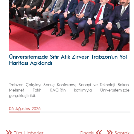
Üniversitemizde Sıfır Atık Zirvesi: Trabzon'un Yol
Haritası Açıklandı
Trabzon Çalıştayı Sonuç Konferansı, Sanayi ve Teknoloji Bakanı
Mehmet Fatih KACIR'ın katılımıyla Üniversitemizde
gerçekleştirildi.
06 Ağustos 2026
Tüm Haberler
Önceki
Sonraki