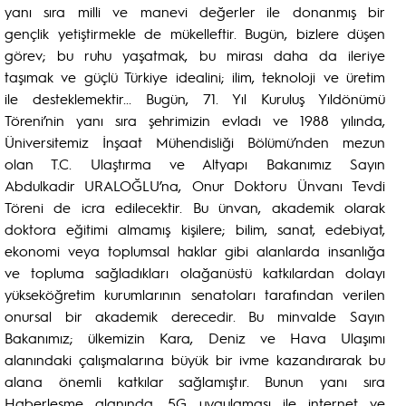
yanı sıra milli ve manevi değerler ile donanmış bir
gençlik yetiştirmekle de mükelleftir. Bugün, bizlere düşen
görev; bu ruhu yaşatmak, bu mirası daha da ileriye
taşımak ve güçlü Türkiye idealini; ilim, teknoloji ve üretim
ile desteklemektir... Bugün, 71. Yıl Kuruluş Yıldönümü
Töreni’nin yanı sıra şehrimizin evladı ve 1988 yılında,
Üniversitemiz İnşaat Mühendisliği Bölümü’nden mezun
olan T.C. Ulaştırma ve Altyapı Bakanımız Sayın
Abdulkadir URALOĞLU’na, Onur Doktoru Ünvanı Tevdi
Töreni de icra edilecektir. Bu ünvan, akademik olarak
doktora eğitimi almamış kişilere; bilim, sanat, edebiyat,
ekonomi veya toplumsal haklar gibi alanlarda insanlığa
ve topluma sağladıkları olağanüstü katkılardan dolayı
yükseköğretim kurumlarının senatoları tarafından verilen
onursal bir akademik derecedir. Bu minvalde Sayın
Bakanımız; ülkemizin Kara, Deniz ve Hava Ulaşımı
alanındaki çalışmalarına büyük bir ivme kazandırarak bu
alana önemli katkılar sağlamıştır. Bunun yanı sıra
Haberleşme alanında, 5G uygulaması ile internet ve