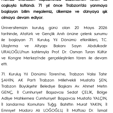
coşkuyla kutlandı. 71 yıl önce Trabzon’da yanmaya
başlayan bilim meşalemiz, ülkemize ve dünyaya ışık
olmaya devam ediyor.
Üniversitemizin kuruluş günü olan 20 Mayıs 2026
tarihinde, Atatürk ve Gençlik Anıtı önüne çelenk sunumu
ile başlayan 71. Kuruluş Yıl Dönümü etkinlikleri, T.C.
Ulaştırma ve Altyapı Bakanı Sayın Abdulkadir
URALOĞLU’nun katılımıyla Prof. Dr. Osman Turan Kültür
ve Kongre Merkezi'nde gerçekleştirilen tören ile devam
etti.
71. Kuruluş Yıl Dönümü Töreni'ne; Trabzon Valisi Tahir
ŞAHİN, AK Parti Trabzon Milletvekili Mustafa ŞEN,
Trabzon Büyükşehir Belediye Başkanı Av. Ahmet Metin
GENÇ, İl Cumhuriyet Başsavcısı Sedat ÇELİK, Bölge
Adliye Mahkemesi Cumhuriyet Başsavcısı Mustafa YALÇIN,
İl Jandarma Komutanı Tuğg. Bahittin Murat YAKIN, İl
Emniyet Müdürü Ali LOĞOĞLU, İl Müftüsü Dr. İsmail