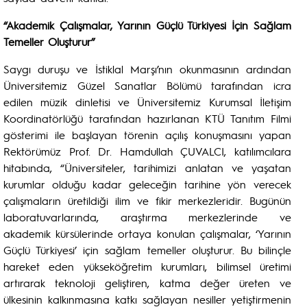
“Akademik
Çalışmalar, Yarının Güçlü Türkiyesi İçin Sağlam
Temeller Oluşturur
”
Saygı duruşu ve İstiklal Marşı’nın okunmasının ardından
Üniversitemiz Güzel Sanatlar Bölümü tarafından icra
edilen müzik dinletisi ve Üniversitemiz Kurumsal İletişim
Koordinatörlüğü tarafından hazırlanan KTÜ Tanıtım Filmi
gösterimi ile başlayan törenin açılış konuşmasını yapan
Rektörümüz Prof. Dr. Hamdullah ÇUVALCI, katılımcılara
hitabında, “Üniversiteler, tarihimizi anlatan ve yaşatan
kurumlar olduğu kadar geleceğin tarihine yön verecek
çalışmaların üretildiği ilim ve fikir merkezleridir. Bugünün
laboratuvarlarında, araştırma merkezlerinde ve
akademik kürsülerinde ortaya konulan çalışmalar, ‘Yarının
Güçlü Türkiyesi’ için sağlam temeller oluşturur. Bu bilinçle
hareket eden yükseköğretim kurumları, bilimsel üretimi
artırarak teknoloji geliştiren, katma değer üreten ve
ülkesinin kalkınmasına katkı sağlayan nesiller yetiştirmenin