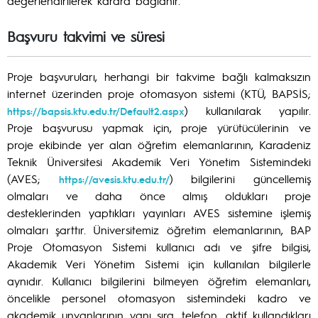
değerlendirilerek karara bağlanır.
Başvuru takvimi ve süresi
Proje başvuruları, herhangi bir takvime bağlı kalmaksızın
internet üzerinden proje otomasyon sistemi (KTÜ, BAPSİS;
) kullanılarak yapılır.
https://bapsis.ktu.edu.tr/Default2.aspx
Proje başvurusu yapmak için, proje yürütücülerinin ve
proje ekibinde yer alan öğretim elemanlarının, Karadeniz
Teknik Üniversitesi Akademik Veri Yönetim Sistemindeki
(AVES;
) bilgilerini güncellemiş
https://avesis.ktu.edu.tr/
olmaları ve daha önce almış oldukları proje
desteklerinden yaptıkları yayınları AVES sistemine işlemiş
olmaları şarttır. Üniversitemiz öğretim elemanlarının, BAP
Proje Otomasyon Sistemi kullanıcı adı ve şifre bilgisi,
Akademik Veri Yönetim Sistemi için kullanılan bilgilerle
aynıdır. Kullanıcı bilgilerini bilmeyen öğretim elemanları,
öncelikle personel otomasyon sistemindeki kadro ve
akademik unvanlarının yanı sıra, telefon, aktif kullandıkları