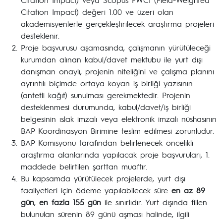
Citation Impact) değeri 1.00 ve üzeri olan
akademisyenlerle gerçekleştirilecek araştırma projeleri
desteklenir.
Proje başvurusu aşamasında, çalışmanın yürütüleceği
kurumdan alınan kabul/davet mektubu ile yurt dışı
danışman onaylı, projenin niteliğini ve çalışma planını
ayrıntılı biçimde ortaya koyan iş birliği yazısının
(antetli kağıt) sunulması gerekmektedir. Projenin
desteklenmesi durumunda, kabul/davet/iş birliği
belgesinin ıslak imzalı veya elektronik imzalı nüshasının
BAP Koordinasyon Birimine teslim edilmesi zorunludur.
BAP Komisyonu tarafından belirlenecek öncelikli
araştırma alanlarında yapılacak proje başvuruları, 1.
maddede belirtilen şarttan muaftır.
Bu kapsamda yürütülecek projelerde, yurt dışı
faaliyetleri için ödeme yapılabilecek süre
en az 89
gün
,
en fazla 155 gün
ile sınırlıdır. Yurt dışında fiilen
bulunulan sürenin 89 günü aşması halinde, ilgili