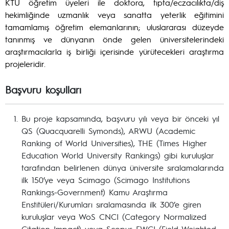
KTÜ öğretim üyeleri ile doktora, tıpta/eczacılıkta/diş
hekimliğinde uzmanlık veya sanatta yeterlik eğitimini
tamamlamış öğretim elemanlarının; uluslararası düzeyde
tanınmış ve dünyanın önde gelen üniversitelerindeki
araştırmacılarla iş birliği içerisinde yürütecekleri araştırma
projeleridir.
Başvuru koşulları
Bu proje kapsamında, başvuru yılı veya bir önceki yıl
QS (Quacquarelli Symonds), ARWU (Academic
Ranking of World Universities), THE (Times Higher
Education World University Rankings) gibi kuruluşlar
tarafından belirlenen dünya üniversite sıralamalarında
ilk 150’ye veya Scimago (Scimago Institutions
Rankings-Government) Kamu Araştırma
Enstitüleri/Kurumları sıralamasında ilk 300’e giren
kuruluşlar veya WoS CNCI (Category Normalized
Citation Impact) veya Scopus FWCI (Field-Weighted