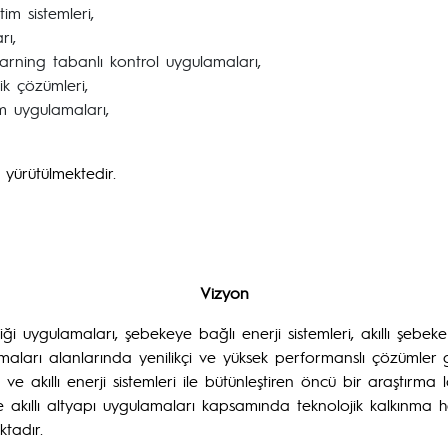
tim sistemleri,
rı,
ning tabanlı kontrol uygulamaları,
ik çözümleri,
m uygulamaları,
 yürütülmektedir.
Vizyon
oniği uygulamaları, şebekeye bağlı enerji sistemleri, akıllı şebek
aları alanlarında yenilikçi ve yüksek performanslı çözümler g
i ve akıllı enerji sistemleri ile bütünleştiren öncü bir araştırm
 ve akıllı altyapı uygulamaları kapsamında teknolojik kalkınma he
tadır.