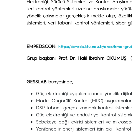
Elektroniği, Sürücü Sistemleri ve Kontrol Araştırm
ileri kontrol yöntemleri üzerine araştırmalar y
yönelik çalışmalar gerçekleştirilmekte olup; özelli
sistemleri, veri tabanlı kontrol yöntemleri, siber
EMPEDSCON
:
https://avesis.ktu.edu.tr/arastirma-g
Grup başkanı: Prof. Dr. Halil İbrahim OKUMUŞ
(
GESSLAB
bünyesinde;
Güç elektroniği uygulamalarına yönelik dijital 
Model Öngörülü Kontrol (MPC) uygulamaları
DSP tabanlı gerçek zamanlı kontrol sistemleri
Güç elektroniği ve endüstriyel kontrol sisteml
Şebekeye bağlı evirici sistemleri ve mikroşe
Yenilenebilir enerji sistemleri için akıllı kontro