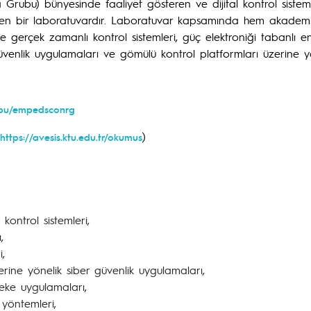
a Grubu) bünyesinde faaliyet gösteren ve dijital kontrol sistem
ürüten bir laboratuvardır. Laboratuvar kapsamında hem akadem
kle gerçek zamanlı kontrol sistemleri, güç elektroniği tabanlı e
 güvenlik uygulamaları ve gömülü kontrol platformları üzerine y
rubu/empedsconrg
)
https://avesis.ktu.edu.tr/okumus
kontrol sistemleri,
,
,
erine yönelik siber güvenlik uygulamaları,
beke uygulamaları,
l yöntemleri,