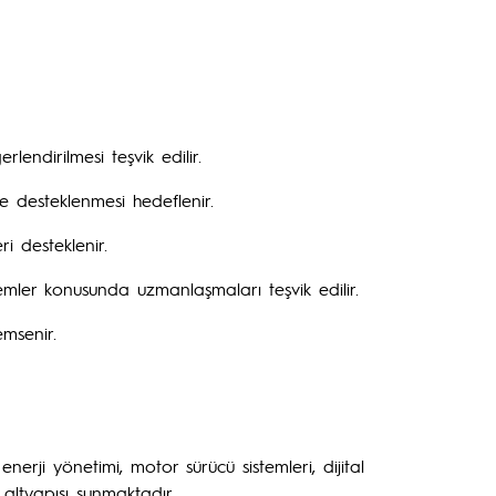
lendirilmesi teşvik edilir.
 desteklenmesi hedeflenir.
i desteklenir.
temler konusunda uzmanlaşmaları teşvik edilir.
emsenir.
erji yönetimi, motor sürücü sistemleri, dijital
 altyapısı sunmaktadır.