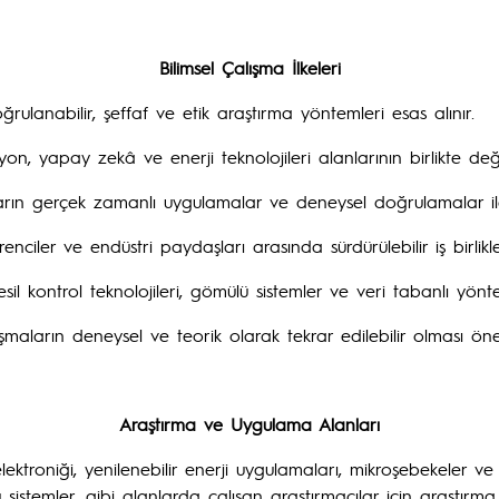
Bilimsel Çalışma İlkeleri
ulanabilir, şeffaf ve etik araştırma yöntemleri esas alınır.
on, yapay zekâ ve enerji teknolojileri alanlarının birlikte değer
arın gerçek zamanlı uygulamalar ve deneysel doğrulamalar ile
ciler ve endüstri paydaşları arasında sürdürülebilir iş birlikler
sil kontrol teknolojileri, gömülü sistemler ve veri tabanlı yön
ışmaların deneysel ve teorik olarak tekrar edilebilir olması ön
Araştırma ve Uygulama Alanları
troniği, yenilenebilir enerji uygulamaları, mikroşebekeler ve en
 sistemler, gibi alanlarda çalışan araştırmacılar için araştırma