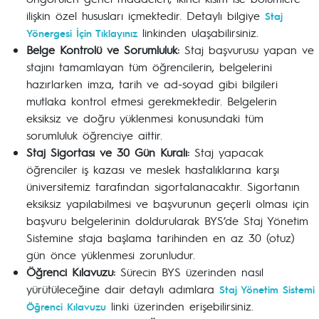
ilişkin özel hususları içmektedir. Detaylı bilgiye
Staj
linkinden ulaşabilirsiniz.
Yönergesi İçin Tıklayınız
Belge Kontrolü ve Sorumluluk:
Staj başvurusu yapan ve
stajını tamamlayan tüm öğrencilerin, belgelerini
hazırlarken imza, tarih ve ad-soyad gibi bilgileri
mutlaka kontrol etmesi gerekmektedir. Belgelerin
eksiksiz ve doğru yüklenmesi konusundaki tüm
sorumluluk öğrenciye aittir.
Staj Sigortası ve 30 Gün Kuralı:
Staj yapacak
öğrenciler iş kazası ve meslek hastalıklarına karşı
üniversitemiz tarafından sigortalanacaktır. Sigortanın
eksiksiz yapılabilmesi ve başvurunun geçerli olması için
başvuru belgelerinin doldurularak BYS’de Staj Yönetim
Sistemine staja başlama tarihinden en az 30 (otuz)
gün önce yüklenmesi zorunludur.
Öğrenci Kılavuzu:
Sürecin BYS üzerinden nasıl
yürütüleceğine dair detaylı adımlara
Staj Yönetim Sistemi
linki üzerinden erişebilirsiniz.
Öğrenci Kılavuzu