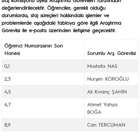
staj komisyonu üyesi Araştırma Görevlileri tarafından
değerlendirilecektir. Öğrenciler, gerekli olduğu
durumlarda, staj süreçleri hakkındaki işlemler ve
problemlerde aşağıdaki tabloya göre ilgili Araştırma
Görevlisi ile e-posta üzerinden iletişime geçecektir.
Öğrenci Numarasının Son
Hanesi
Sorumlu Arş. Görevlisi
0,1
Mustafa NAS
2,3
Nurşen KÖROĞLU
4,5
Ali Kıvanç ŞAHİN
6,7
Ahmet Yahya
BOĞA
8,9
Can TERCÜMAN