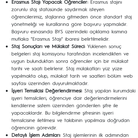
Erasmus Stajı Yapacak Öğrenciler:
Erasmus stajını
zorunlu staj statüsünde saydırmak isteyen
öğrencilerimiz, stajlarına gitmeden önce standart staj
yönetmeliği ve kurallarına göre başvuru yapmalıdır.
Başvuru esnasında BYS üzerindeki açıklama kısmına
mutlaka "Erasmus Stajı" ibaresi belirtilmelidir.
Staj Sonuçları ve Mülakat Süreci:
Yüklenen sonuç
belgeleri staj komisyonu tarafından incelendikten ve
uygun bulunduktan sonra öğrenciler için bir mülakat
tarihi ve saati belirlenir. Staj mülakatları yüz yüze
yapılmakta olup, mülakat tarih ve saatleri bölüm web
sayfası üzerinden duyurulmaktadır.
İşyeri Temsilcisi Değerlendirmesi:
Staj yapılan kurumdaki
işyeri temsilcileri, öğrenciye dair değerlendirmelerini
kendilerine sistem üzerinden gönderilen şifre ile
yapacaklardır. Bu bilgilendirme şifresinin işyeri
temsilcisine iletilmesi ve takibinin yapılması doğrudan
öğrencinin görevidir.
Detaylı İşlem Adımları:
Staj işlemlerinin ilk adımından