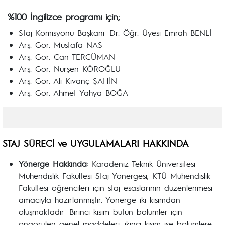
%100 İngilizce programı için;
Staj Komisyonu Başkanı: Dr. Öğr. Üyesi Emrah BENLİ
Arş. Gör. Mustafa NAS
Arş. Gör. Can TERCÜMAN
Arş. Gör. Nurşen KÖROĞLU
Arş. Gör. Ali Kıvanç ŞAHİN
Arş. Gör. Ahmet Yahya BOĞA
STAJ SÜRECİ ve UYGULAMALARI HAKKINDA
Yönerge Hakkında:
Karadeniz Teknik Üniversitesi
Mühendislik Fakültesi Staj Yönergesi, KTÜ Mühendislik
Fakültesi öğrencileri için staj esaslarının düzenlenmesi
amacıyla hazırlanmıştır. Yönerge iki kısımdan
oluşmaktadır: Birinci kısım bütün bölümler için
öngörülen genel maddeleri, ikinci kısım ise bölümlere