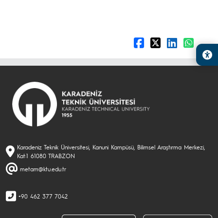
Karadeniz Teknik Üniversitesi, Kanuni Kampüsü, Bilimsel Araştırma Merkezi,
Kat:1 61080 TRABZON
metam@ktu.edu.tr
+90 462 377 7042