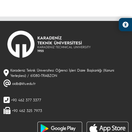
Karadeniz Teknik Üniversitesi Öğrenci İşleri Daire Başkanlığı (Kanuni
Yerleşkesi) / 61080-TRABZON
oidb@ktu.edu.tr
+90 462 377 3377
+90 462 325 7973