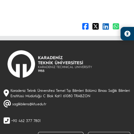
Karadeniz Teknik Üniversitesi Temel Tıp Bilimleri Bölümü Binası Sağlık Bilimleri
Enstitüsü Müdürlüğü C Blok Kat:1 61080 TRABZON
saglikbilens@ktu.edu.tr
+90 462 377 7801