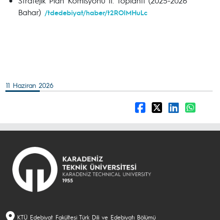
Stratejik Plan Komisyonu II. Toplantı (2025-2026
Bahar)
/tdedebiyat/haber/t2ROIMHuLc
11 Haziran 2026
KTÜ Edebiyat Fakültesi Türk Dili ve Edebiyatı Bölümü