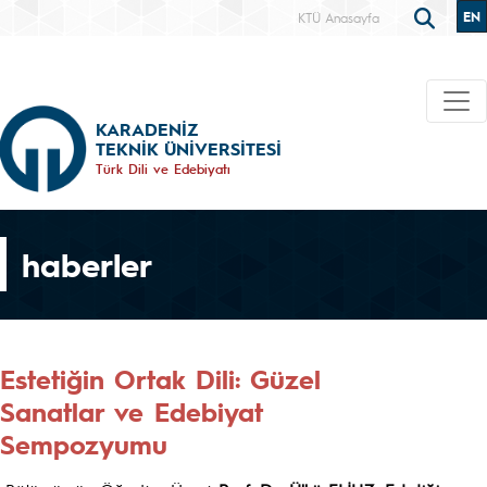
EN
KTÜ Anasayfa
KARADENİZ
TEKNİK ÜNİVERSİTESİ
Türk Dili ve Edebiyatı
haberler
Estetiğin Ortak Dili: Güzel
Sanatlar ve Edebiyat
Sempozyumu