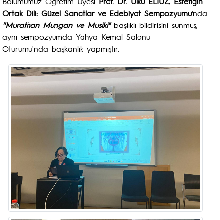
Bölümümüz Öğretim Üyesi
Prof. Dr. Ülkü ELİUZ
,
Estetiğin
Ortak Dili: Güzel Sanatlar ve Edebiyat Sempozyumu
'nda
''Murathan Mungan ve Musiki''
başlıklı bildirisini sunmuş,
aynı sempozyumda Yahya Kemal Salonu
Oturumu'nda başkanlık yapmıştır.