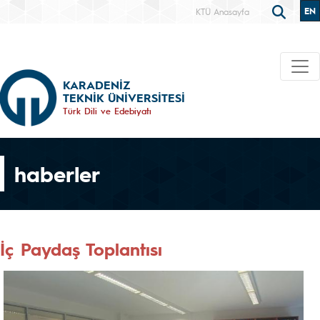
EN
KTÜ Anasayfa
KARADENİZ
TEKNİK ÜNİVERSİTESİ
Türk Dili ve Edebiyatı
haberler
İç Paydaş Toplantısı