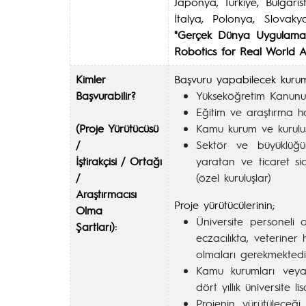
Japonya, Türkiye, Bulgari
İtalya, Polonya, Slovakya
"Gerçek Dünya Uygulamal
Robotics for Real World Ap
Kimler
Başvuru yapabilecek kurum/
Başvurabilir?
Yükseköğretim Kanunu
Eğitim ve araştırma h
(Proje Yürütücüsü
Kamu kurum ve kuruluş
/
Sektör ve büyüklüğ
İştirakçisi / Ortağı
yaratan ve ticaret sic
/
(özel kuruluşlar)
Araştırmacısı
Proje yürütücülerinin;
Olma
Üniversite personeli 
Şartları):
eczacılıkta, veteriner
olmaları gerekmektedi
Kamu kurumları veya
dört yıllık üniversite l
Projenin yürütüleceğ