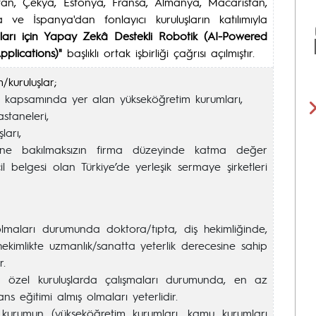
stan, Çekya, Estonya, Fransa, Almanya, Macaristan,
 ve İspanya'dan fonlayıcı kuruluşların katılımıyla
arı için Yapay Zekâ Destekli Robotik (AI-Powered
plications)"
başlıklı ortak işbirliği çağrısı açılmıştır.
kuruluşlar;
 kapsamında yer alan yükseköğretim kurumları,
astaneleri,
ları,
üne bakılmaksızın firma düzeyinde katma değer
il belgesi olan Türkiye’de yerleşik sermaye şirketleri
olmaları durumunda doktora/tıpta, diş hekimliğinde,
 hekimlikte uzmanlık/sanatta yeterlik derecesine sahip
r.
 özel kuruluşlarda çalışmaları durumunda, en az
isans eğitimi almış olmaları yeterlidir.
i kurumun (yükseköğretim kurumları, kamu kurumları