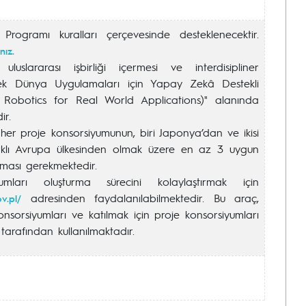
rogramı kuralları çerçevesinde desteklenecektir.
nız.
uluslararası işbirliği içermesi ve interdisipliner
rçek Dünya Uygulamaları için Yapay Zekâ Destekli
 Robotics for Real World Applications)" alanında
ir.
er proje konsorsiyumunun, biri Japonya’dan ve ikisi
farklı Avrupa ülkesinden olmak üzere en az 3 uygun
ması gerekmektedir.
umları oluşturma sürecini kolaylaştırmak için
adresinden faydalanılabilmektedir. Bu araç,
ov.pl/
nsorsiyumları ve katılmak için proje konsorsiyumları
tarafından kullanılmaktadır.