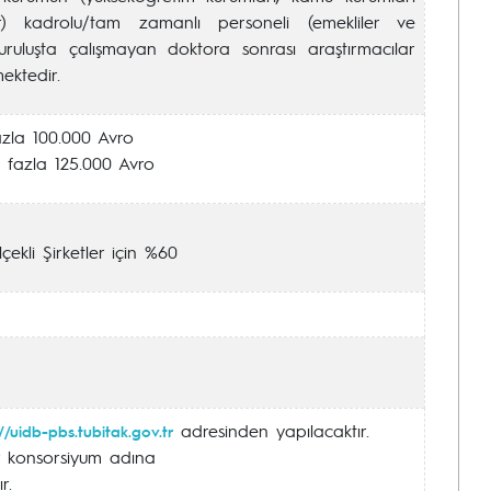
r) kadrolu/tam zamanlı personeli (emekliler ve
uruluşta çalışmayan doktora sonrası araştırmacılar
ektedir.
fazla 100.000 Avro
n fazla 125.000 Avro
çekli Şirketler için %60
adresinden yapılacaktır.
//uidb-pbs.tubitak.gov.tr
lar konsorsiyum adına
r.