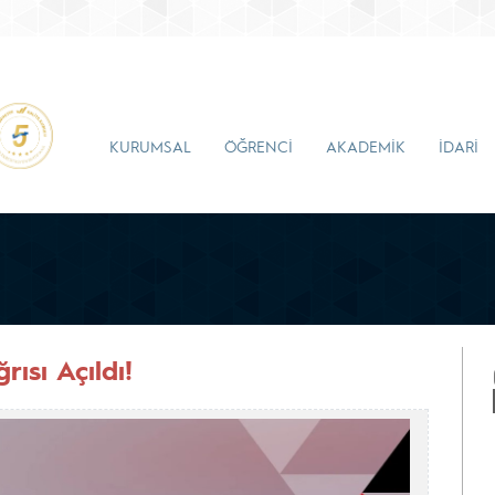
KURUMSAL
ÖĞRENCİ
AKADEMİK
İDARİ
sı Açıldı!