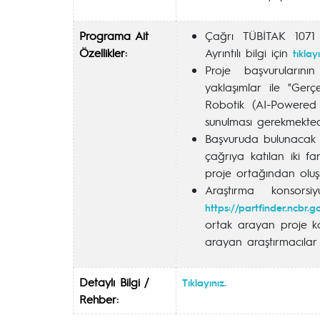
Programa Ait
Çağrı TÜBİTAK 1071 P
Özellikler:
Ayrıntılı bilgi için
tıklayı
Proje başvurularının 
yaklaşımlar ile "Ge
Robotik (AI-Powered
sunulması gerekmekted
Başvuruda bulunacak h
çağrıya katılan iki 
proje ortağından oluş
Araştırma konsorsiy
https://partfinder.ncbr.g
ortak arayan proje ko
arayan araştırmacılar 
Detaylı Bilgi /
Tıklayınız.
Rehber: