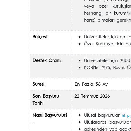
veya özel kuruluşla
herhangi bir kurum/k
hariç) olmaları gerekm
Bütçesi:
Üniversiteler için en 
Özel Kuruluşlar için e
Destek Oranı:
Üniversiteler için %100
KOBİ’ler %75, Büyük Öl
Süresi:
En Fazla 36 Ay
Son Başvuru
22 Temmuz 2026
Tarihi:
Nasıl Başvurulur?
Ulusal başvurular
http:
:
Uluslararası başvuru
adresinden yapılacaktı