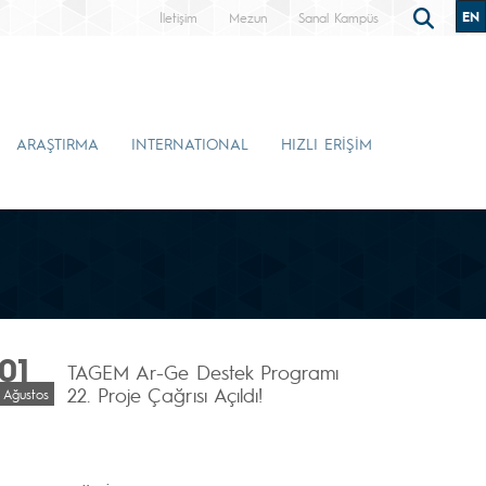
EN
İletişim
Mezun
Sanal Kampüs
ARAŞTIRMA
INTERNATIONAL
HIZLI ERİŞİM
01
TAGEM Ar-Ge Destek Programı
22. Proje Çağrısı Açıldı!
Ağustos