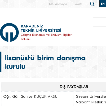
EN
KTÜ Anasayfa
Fakülte
KARADENİZ
TEKNİK ÜNİVERSİTESİ
Çalışma Ekonomisi ve Endüstri İlişkileri
Bölümü
lisanüstü birim danışma
kurulu
DIŞ PAYDAŞLAR
Öğr. Gör. Saniye KÜÇÜK AKSU
Giresun Üniversite
Nalbant Meslek Y