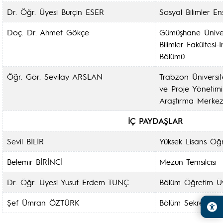
Dr. Öğr. Üyesi Burçin ESER
Sosyal Bilimler En
Doç. Dr. Ahmet Gökçe
Gümüşhane Ünivers
Bilimler Fakültesi
Bölümü
Öğr. Gör. Sevilay ARSLAN
Trabzon Üniversite
ve Proje Yönetim
Araştırma Merkezi
İÇ PAYDAŞLAR
Sevil BİLİR
Yüksek Lisans Öğre
Belemir BİRİNCİ
Mezun Temsilcisi
Dr. Öğr. Üyesi Yusuf Erdem TUNÇ
Bölüm Öğretim Üye
Şef Ümran ÖZTÜRK
Bölüm Sekreteri