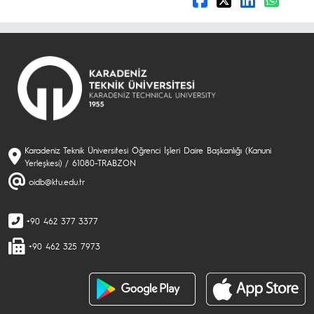
Karadeniz Teknik Üniversitesi Öğrenci İşleri Daire Başkanlığı (Kanuni
Yerleşkesi) / 61080-TRABZON
oidb@ktu.edu.tr
+90 462 377 3377
+90 462 325 7973