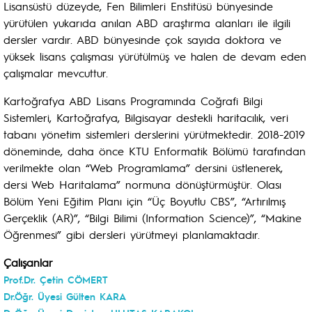
Lisansüstü düzeyde, Fen Bilimleri Enstitüsü bünyesinde
yürütülen yukarıda anılan ABD araştırma alanları ile ilgili
dersler vardır. ABD bünyesinde çok sayıda doktora ve
yüksek lisans çalışması yürütülmüş ve halen de devam eden
çalışmalar mevcuttur.
Kartoğrafya ABD Lisans Programında Coğrafi Bilgi
Sistemleri, Kartoğrafya, Bilgisayar destekli haritacılık, veri
tabanı yönetim sistemleri derslerini yürütmektedir. 2018-2019
döneminde, daha önce KTU Enformatik Bölümü tarafından
verilmekte olan “Web Programlama” dersini üstlenerek,
dersi Web Haritalama” normuna dönüştürmüştür. Olası
Bölüm Yeni Eğitim Planı için “Üç Boyutlu CBS”, “Artırılmış
Gerçeklik (AR)”, “Bilgi Bilimi (Information Science)”, “Makine
Öğrenmesi” gibi dersleri yürütmeyi planlamaktadır.
Çalışanlar
Prof.Dr. Çetin CÖMERT
Dr.Öğr. Üyesi Gülten KARA