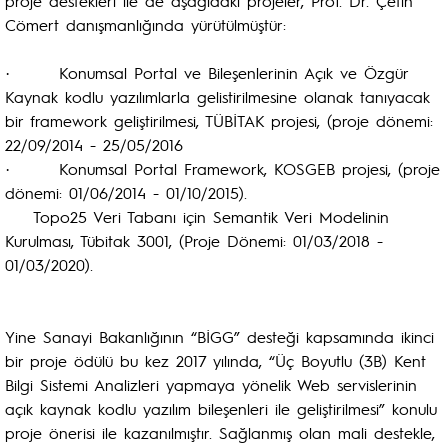
proje destekleri ile de aşağıdaki projeler, Prof. Dr. Çetin
Cömert danışmanlığında yürütülmüştür:
· Konumsal Portal ve Bileşenlerinin Açık ve Özgür
Kaynak kodlu yazılımlarla gelistirilmesine olanak tanıyacak
bir framework geliştirilmesi, TÜBİTAK projesi, (proje dönemi:
22/09/2014 - 25/05/2016
· Konumsal Portal Framework, KOSGEB projesi, (proje
dönemi: 01/06/2014 - 01/10/2015).
Topo25 Veri Tabanı için Semantik Veri Modelinin
Kurulması, Tübitak 3001, (Proje Dönemi: 01/03/2018 -
01/03/2020).
Yine Sanayi Bakanlığının “BİGG” desteği kapsamında ikinci
bir proje ödülü bu kez 2017 yılında, “Üç Boyutlu (3B) Kent
Bilgi Sistemi Analizleri yapmaya yönelik Web servislerinin
açık kaynak kodlu yazılım bileşenleri ile geliştirilmesi” konulu
proje önerisi ile kazanılmıştır. Sağlanmış olan mali destekle,