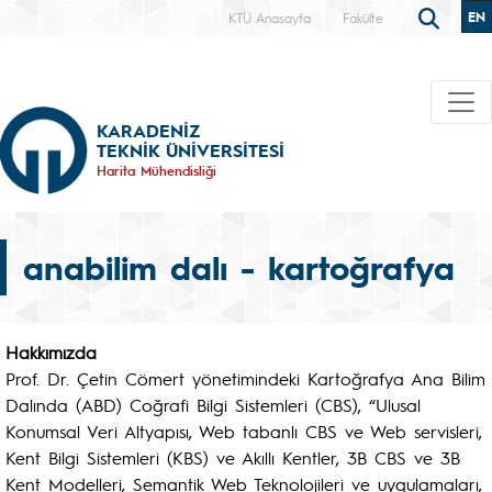
EN
KTÜ Anasayfa
Fakülte
KARADENİZ
TEKNİK ÜNİVERSİTESİ
Harita Mühendisliği
anabilim dalı - kartoğrafya
Hakkımızda
Prof. Dr. Çetin Cömert yönetimindeki Kartoğrafya Ana Bilim
Dalında (ABD) Coğrafi Bilgi Sistemleri (CBS), “Ulusal
Konumsal Veri Altyapısı, Web tabanlı CBS ve Web servisleri,
Kent Bilgi Sistemleri (KBS) ve Akıllı Kentler, 3B CBS ve 3B
Kent Modelleri, Semantik Web Teknolojileri ve uygulamaları,