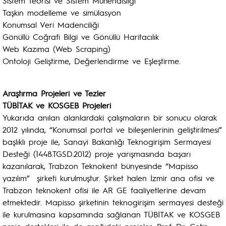
Sistem Teorisi ve Sistem Mühendisliği
Taşkın modelleme ve simülasyon
Konumsal Veri Madenciliği
Gönüllü Coğrafi Bilgi ve Gönüllü Haritacılık
Web Kazıma (Web Scraping)
Ontoloji Geliştirme, Değerlendirme ve Eşleştirme.
Araştırma Projeleri ve Tezler
TÜBİTAK ve KOSGEB Projeleri
Yukarıda anılan alanlardaki çalışmaların bir sonucu olarak
2012 yılında, “Konumsal portal ve bileşenlerinin geliştirilmesi”
başlıklı proje ile, Sanayi Bakanlığı Teknogirişim Sermayesi
Desteği (1448.TGSD.2012) proje yarışmasında başarı
kazanılarak, Trabzon Teknokent bünyesinde “Mapisso
yazılım” şirketi kurulmuştur. Şirket halen İzmir ana ofisi ve
Trabzon teknokent ofisi ile AR GE faaliyetlerine devam
etmektedir. Mapisso şirketinin teknogirişim sermayesi desteği
ile kurulmasına kapsamında sağlanan TÜBİTAK ve KOSGEB