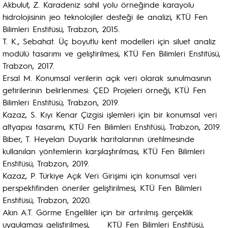
Akbulut, Z. Karadeniz sahil yolu örneğinde karayolu
hidrolojisinin jeo teknolojiler desteği ile analizi, KTÜ Fen
Bilimleri Enstitüsü, Trabzon, 2015.
T. K., Sebahat. Üç boyutlu kent modelleri için siluet analiz
modülü tasarımı ve geliştirilmesi, KTÜ Fen Bilimleri Enstitüsü,
Trabzon, 2017.
Ersal M. Konumsal verilerin açık veri olarak sunulmasının
getirilerinin belirlenmesi: ÇED Projeleri örneği, KTÜ Fen
Bilimleri Enstitüsü, Trabzon, 2019.
Kazaz, S. Kıyı Kenar Çizgisi işlemleri için bir konumsal veri
altyapısı tasarımı, KTÜ Fen Bilimleri Enstitüsü, Trabzon, 2019.
Biber, T. Heyelan Duyarlık haritalarının üretilmesinde
kullanılan yöntemlerin karşılaştırılması, KTÜ Fen Bilimleri
Enstitüsü, Trabzon, 2019.
Kazaz, P. Türkiye Açık Veri Girişimi için konumsal veri
perspektifinden öneriler geliştirilmesi, KTÜ Fen Bilimleri
Enstitüsü, Trabzon, 2020.
Akın A.T. Görme Engelliler için bir artırılmış gerçeklik
uygulaması geliştirilmesi, KTÜ Fen Bilimleri Enstitüsü,