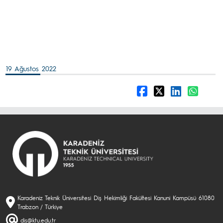
19 Ağustos 2022
Karadeniz Teknik Üniversitesi Diş Hekimliği Fakültesi Kanuni Kampüsü 61080
Trabzon / Türkiye
dis@ktu.edu.tr