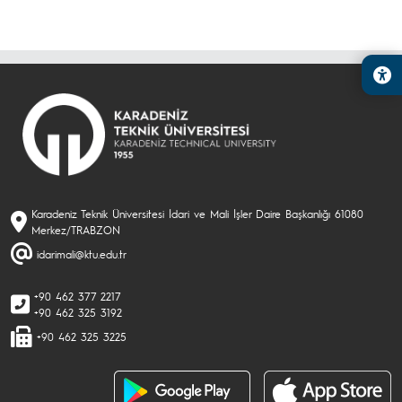
Karadeniz Teknik Üniversitesi İdari ve Mali İşler Daire Başkanlığı 61080
Merkez/TRABZON
idarimali@ktu.edu.tr
+90 462 377 2217
+90 462 325 3192
+90 462 325 3225