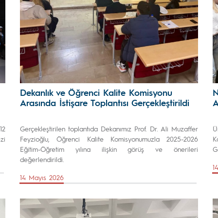
Dekanlık ve Öğrenci Kalite Komisyonu
N
Arasında İstişare Toplantısı Gerçekleştirildi
A
12
Gerçekleştirilen toplantıda Dekanımız Prof. Dr. Ali Muzaffer
Ü
zi
Feyzioğlu, Öğrenci Kalite Komisyonumuzla 2025-2026
K
Eğitim-Öğretim yılına ilişkin görüş ve önerileri
Ge
değerlendirildi.
1
14 Mayıs 2026