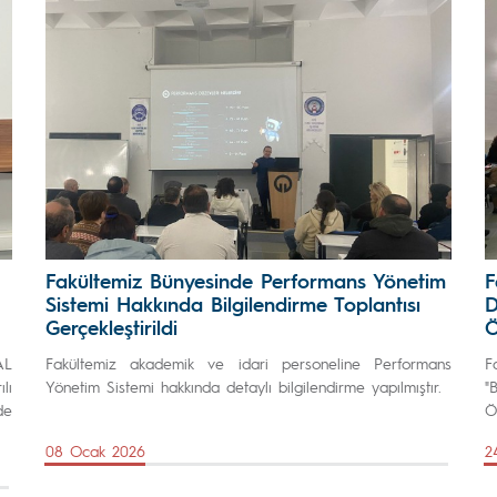
Fakültemiz Bünyesinde Performans Yönetim
F
Sistemi Hakkında Bilgilendirme Toplantısı
D
Gerçekleştirildi
Ö
AL
Fakültemiz akademik ve idari personeline Performans
F
lı
Yönetim Sistemi hakkında detaylı bilgilendirme yapılmıştır.
"
de
Ö
08 Ocak 2026
2