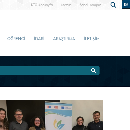
EN
KTÜ Anasayfa
Mezun
Sanal Kampüs
ÖĞRENCİ
İDARİ
ARAŞTIRMA
İLETİŞİM