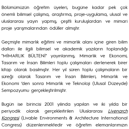
Bölümümüzün öğretim üyeleri, bugüne kadar pek çok
önemli bilimsel çalışma, araştırma, proje-uygulama, ulusal ve
uluslararası yayın yapmış; çeşitli kuruluşlardan ve mimari
proje yarışmalarından ödüller almıştır.
Geçmişte mimarlık eğitimi ve mimarlık alanı içine giren bilim
dalları ile ilgili bilimsel ve akademik yazıların toplandığı
"MİMARLIK BÜLTENİ" yayınlanmış; Mimarlık ve Ekonomi,
Tasarım ve İnsan Bilimleri toplu çalışmaları derlenerek birer
kitap olarak basılmıştır. Her yıl süren toplu çalışmaların bir
süreği olarak Tasarım ve İnsan Bilimleri, Mimarlık ve
Ekonomi ‘den sonra Mimarlık ve Teknoloji (Ulusal Düzeyde)
Sempozyumu gerçekleştirilmiştir.
Bugün ise birincisi 2001 yılında yapılan ve iki yılda bir
periyodik olarak gerçekleıtirilen Uluslararası
Livenarch
Kongresi
(Livable Environments & Architecture International
Congress) düzenlenmektedir ve öğretim elemanlarımızın