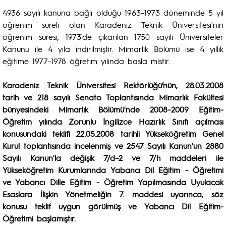
4936 sayılı kanuna bağlı olduğu 1963–1973 döneminde 5 yıl
öğrenim süreli olan Karadeniz Teknik Üniversitesi'nin
öğrenim süresi, 1973'de çıkarılan 1750 sayılı Üniversiteler
Kanunu ile 4 yıla indirilmiştir. Mimarlık Bölümü ise 4 yıllık
eğitime 1977–1978 öğretim yılında basla mistir.
Karadeniz Teknik Üniversitesi Rektörlüğü’nün, 28.03.2008
tarih ve 218 sayılı Senato Toplantısında Mimarlık Fakültesi
bünyesindeki Mimarlık Bölümü'nde 2008–2009 Eğitim-
Öğretim yılında Zorunlu İngilizce Hazırlık Sınıfı açılması
konusundaki teklifi 22.05.2008 tarihli Yükseköğretim Genel
Kurul toplantısında incelenmiş ve 2547 Sayılı Kanun'un 2880
Sayılı Kanun'la değişik 7/d–2 ve 7/h maddeleri ile
Yükseköğretim Kurumlarında Yabancı Dil Eğitim - Öğretimi
ve Yabancı Dille Eğitim - Öğretim Yapılmasında Uyulacak
Esaslara İlişkin Yönetmeliğin 7. maddesi uyarınca, söz
konusu teklif uygun görülmüş ve Yabancı Dil Eğitim-
Öğretimi başlamıştır.