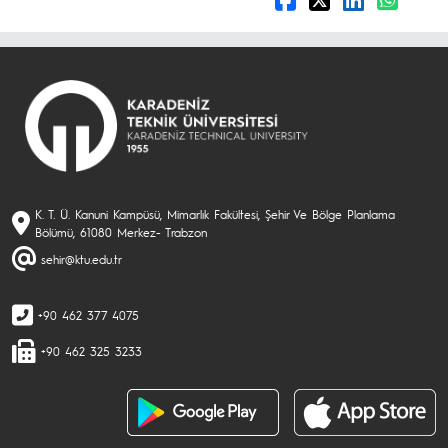
K. T. Ü. Kanuni Kampüsü, Mimarlık Fakültesi, Şehir Ve Bölge Planlama
Bölümü, 61080 Merkez- Trabzon
sehir@ktu.edu.tr
+90 462 377 4075
+90 462 325 3233