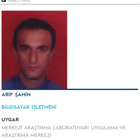
04623778812
ARİF ŞAHİN
BİLGİSAYAR İŞLETMENİ
UYGAR
MERKEZİ ARAŞTIRMA LABORATUVARI UYGULAMA VE
ARAŞTIRMA MERKEZİ