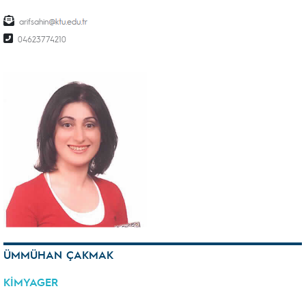
arifsahin
04623774210
ÜMMÜHAN ÇAKMAK
KİMYAGER