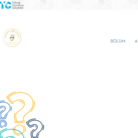
BÖLÜM
A