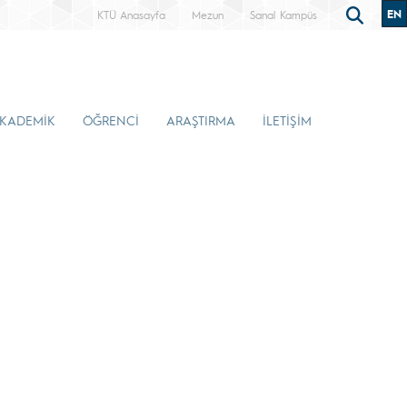
EN
KTÜ Anasayfa
Mezun
Sanal Kampüs
KADEMİK
ÖĞRENCİ
ARAŞTIRMA
İLETİŞİM