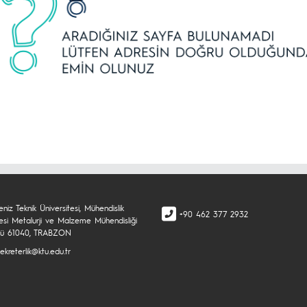
niz Teknik Üniversitesi, Mühendislik
+90 462 377 2932
tesi Metalurji ve Malzeme Mühendisliği
mü 61040, TRABZON
kreterlik@ktu.edu.tr