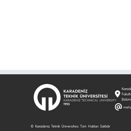
Karade
Fakül
Bölü
metse
© Karadeniz Teknik Üniversitesi. Tüm Hakları Saklıdır