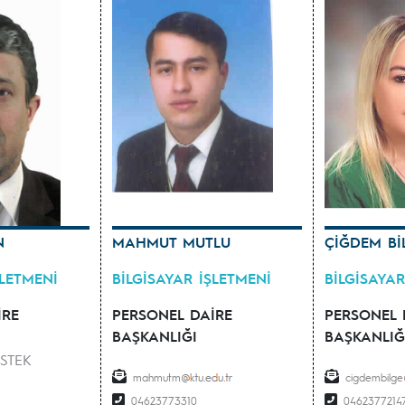
N
MAHMUT MUTLU
ÇİĞDEM Bİ
ŞLETMENİ
BİLGİSAYAR İŞLETMENİ
BİLGİSAYAR
İRE
PERSONEL DAİRE
PERSONEL 
BAŞKANLIĞI
BAŞKANLIĞ
STEK
mahmutm
cigdembilge
04623773310
0462377214