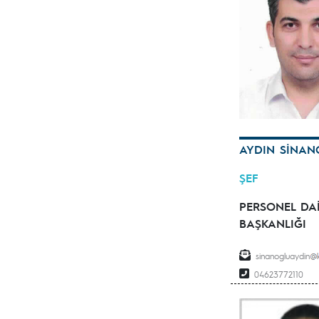
AYDIN SİNAN
ŞEF
PERSONEL DA
BAŞKANLIĞI
sinanogluaydin
04623772110