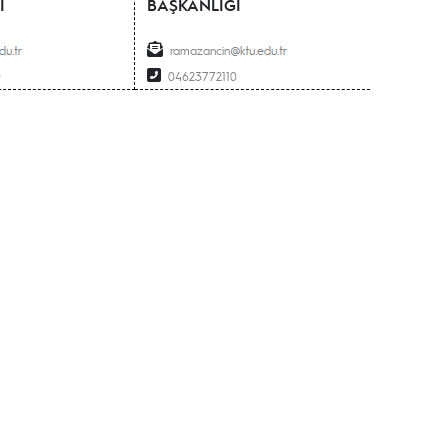
I
BAŞKANLIĞI
ramazancin
0
04623772110