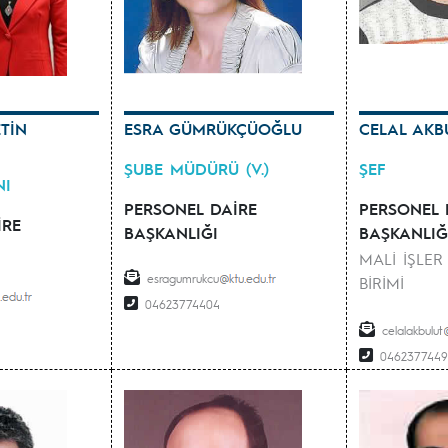
TİN
ESRA GÜMRÜKÇÜOĞLU
CELAL AKB
ŞUBE MÜDÜRÜ (V.)
ŞEF
NI
PERSONEL DAİRE
PERSONEL 
İRE
BAŞKANLIĞI
BAŞKANLIĞ
MALİ İŞLER
esragumrukcu
BİRİMİ
04623774404
celalakbulut
046237744