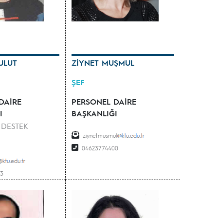
ULUT
ZİYNET MUŞMUL
ŞEF
DAİRE
PERSONEL DAİRE
I
BAŞKANLIĞI
 DESTEK
ziynetmusmul
04623774400
93