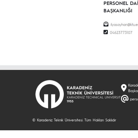
PERSONEL DA
BAŞKANLIĞI
ilyasayhan
04623773107
Karade
Başka
perso
© Karadeniz Teknik Üniversitesi. Tüm Hakları Saklıdır