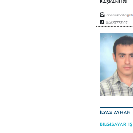
BAŞKANLIĞI
abebekbalta
04623773107
İLYAS AYHAN
BİLGİSAYAR İ