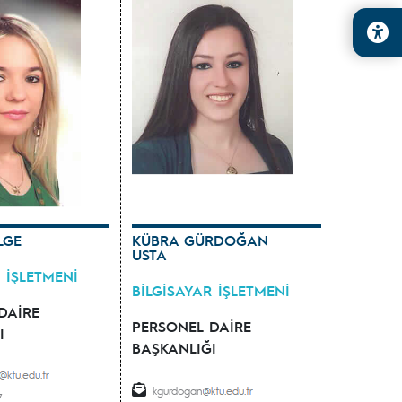
LGE
KÜBRA GÜRDOĞAN
USTA
 İŞLETMENİ
BİLGİSAYAR İŞLETMENİ
DAİRE
PERSONEL DAİRE
I
BAŞKANLIĞI
kgurdogan
7