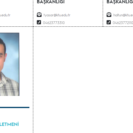
BAŞKANLIĞI
BAŞKANLIĞ
tyasar
haltun
04623773310
0462377211
ŞLETMENİ