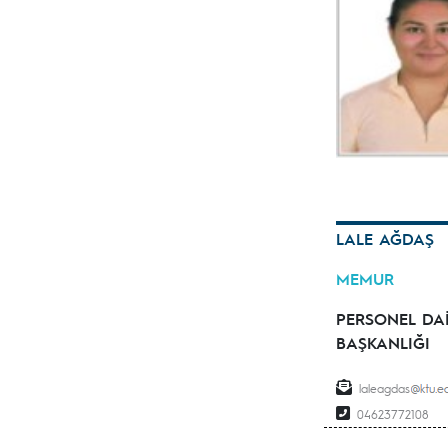
LALE AĞDAŞ
MEMUR
PERSONEL DA
BAŞKANLIĞI
laleagdas
04623772108