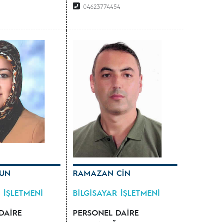
04623774454
TUN
RAMAZAN CİN
 İŞLETMENİ
BİLGİSAYAR İŞLETMENİ
DAİRE
PERSONEL DAİRE