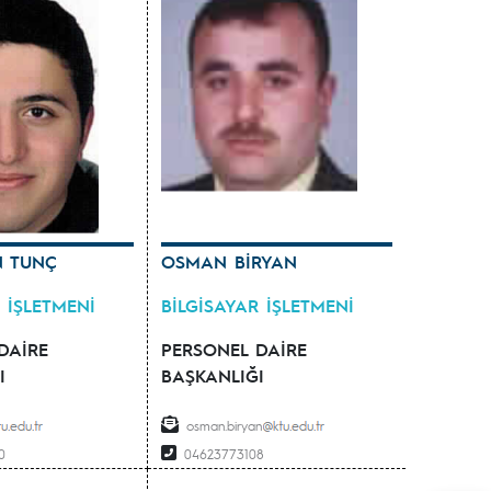
N TUNÇ
OSMAN BİRYAN
 İŞLETMENİ
BİLGİSAYAR İŞLETMENİ
DAİRE
PERSONEL DAİRE
I
BAŞKANLIĞI
osman.biryan
0
04623773108