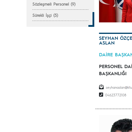
Sözleşmeli Personel (9)
Sürekli İşçi (5)
SEYHAN ÖZÇE
ASLAN
DAİRE BAŞKA
PERSONEL DA
BAŞKANLIĞI
seyhanaslan
04623772108