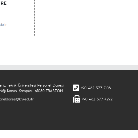
İRE
niz Teknik Üniversitesi Personel Dairesi
+90 462 377 2108
nlığı Kanuni Kampüsü 61080 TRABZON
neldairesi@ktu.edu.tr
+90 462 377 4292