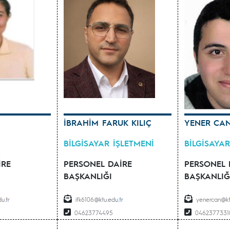
İBRAHİM FARUK KILIÇ
YENER CA
BİLGİSAYAR İŞLETMENİ
BİLGİSAYAR
İRE
PERSONEL DAİRE
PERSONEL 
BAŞKANLIĞI
BAŞKANLIĞ
ifk6106
yenercan
04623774495
0462377331