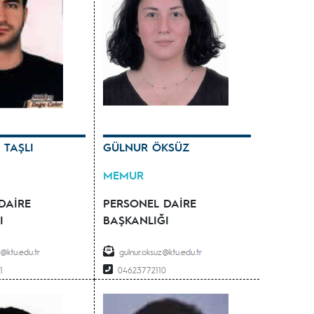
TAŞLI
GÜLNUR ÖKSÜZ
MEMUR
DAİRE
PERSONEL DAİRE
I
BAŞKANLIĞI
i
gulnur.oksuz
1
04623772110