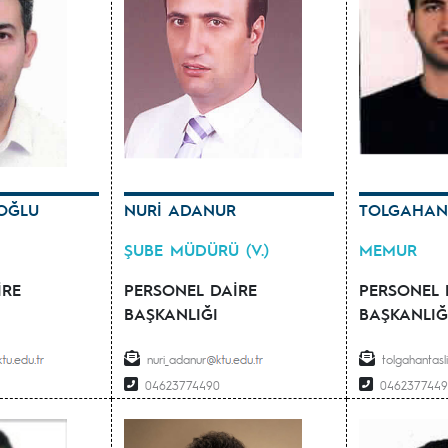
OĞLU
NURİ ADANUR
TOLGAHAN 
ŞUBE MÜDÜRÜ (V.)
MEMUR
İRE
PERSONEL DAİRE
PERSONEL 
BAŞKANLIĞI
BAŞKANLIĞ
nuri_adanur
tolgahantasl
04623774490
0462377449