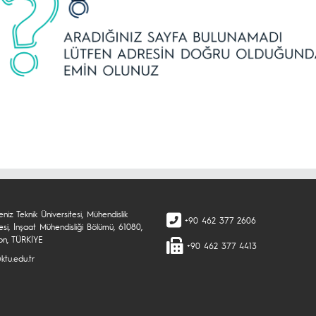
niz Teknik Üniversitesi, Mühendislik
+90 462 377 2606
esi, İnşaat Mühendisliği Bölümü, 61080,
on, TÜRKİYE
+90 462 377 4413
@ktu.edu.tr