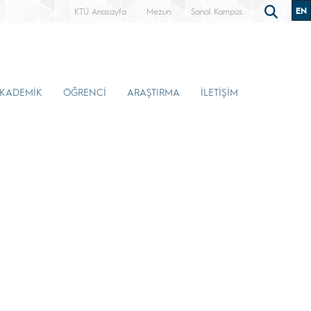
EN
KTÜ Anasayfa
Mezun
Sanal Kampüs
KADEMİK
ÖĞRENCİ
ARAŞTIRMA
İLETİŞİM