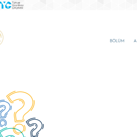
BÖLÜM
A