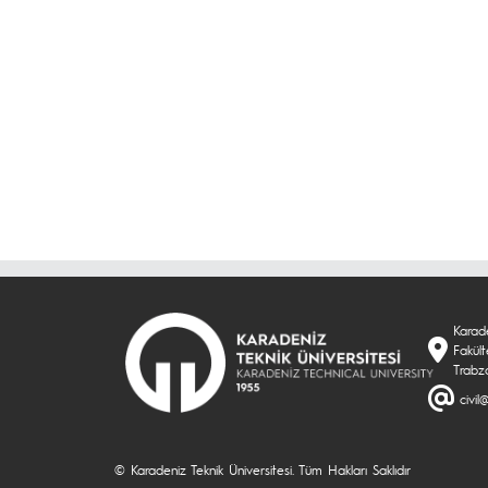
Karade
Fakült
Trabz
civil
© Karadeniz Teknik Üniversitesi. Tüm Hakları Saklıdır