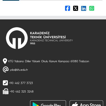
KTÜ Yabancı Diller Yüksek Okulu Kanuni Kampüsü 61080 Trabzon
ydo@ktu.edu.tr
+90 462 377 3723
+90 462 325 3248