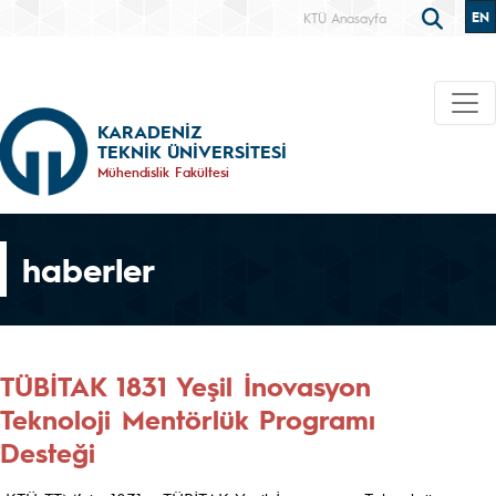
EN
KTÜ Anasayfa
KARADENİZ
TEKNİK ÜNİVERSİTESİ
Mühendislik Fakültesi
haberler
TÜBİTAK 1831 Yeşil İnovasyon
Teknoloji Mentörlük Programı
Desteği