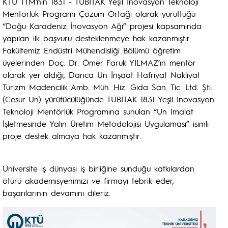
KTÜ TTM’nin 1831 - TÜBİTAK Yeşil İnovasyon Teknoloji
Mentörlük Programı Çözüm Ortağı olarak yürüttüğü
“Doğu Karadeniz İnovasyon Ağı” projesi kapsamında
yapılan ilk başvuru desteklenmeye hak kazanmıştır.
Fakültemiz Endüstri Mühendisliği Bölümü öğretim
üyelerinden Doç. Dr. Ömer Faruk YILMAZ’ın mentör
olarak yer aldığı, Darıca Un İnşaat Hafriyat Nakliyat
Turizm Madencilik Amb. Müh. Hiz. Gıda San. Tic. Ltd. Şti.
(Cesur Un) yürütücülüğünde TÜBİTAK 1831 Yeşil İnovasyon
Teknoloji Mentörlük Programına sunulan “Un İmalat
İşletmesinde Yalın Üretim Metodolojisi Uygulaması” isimli
proje destek almaya hak kazanmıştır.
Üniversite iş dünyası iş birliğine sunduğu katkılardan
ötürü akademisyenimizi ve firmayı tebrik eder,
başarılarının devamını dileriz.