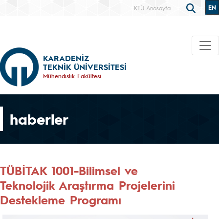
EN
KTÜ Anasayfa
KARADENİZ
TEKNİK ÜNİVERSİTESİ
Mühendislik Fakültesi
haberler
TÜBİTAK 1001-Bilimsel ve
Teknolojik Araştırma Projelerini
Destekleme Programı