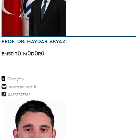
PROF. DR. HAYDAR AKYAZI
ENSTİTÜ MÜDÜRÜ
Özgeçmiş
akyazi@ktu.edu.tr
04623778762