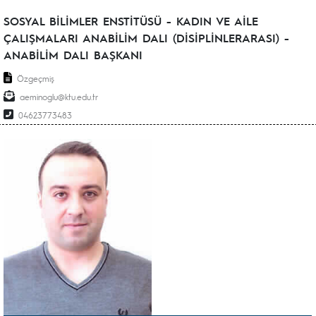
SOSYAL BİLİMLER ENSTİTÜSÜ - KADIN VE AİLE
ÇALIŞMALARI ANABİLİM DALI (DİSİPLİNLERARASI) -
ANABİLİM DALI BAŞKANI
Özgeçmiş
aeminoglu@ktu.edu.tr
04623773483