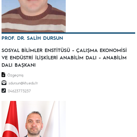
PROF. DR. SALİH DURSUN
SOSYAL BİLİMLER ENSTİTÜSÜ - ÇALIŞMA EKONOMİSİ
VE ENDÜSTRİ İLİŞKİLERİ ANABİLİM DALI - ANABİLİM
DALI BAŞKANI
Özgeçmiş
sdursun@ktu.edu.tr
04623773237