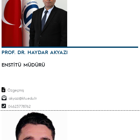
PROF. DR. HAYDAR AKYAZI
ENSTİTÜ MÜDÜRÜ
Özgeçmiş
akyazi@ktu.edu.tr
04623778762