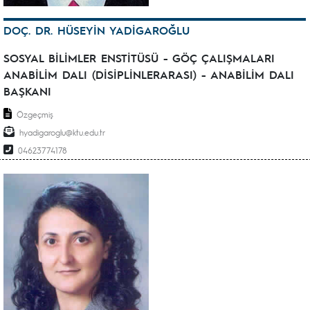
DOÇ. DR. HÜSEYİN YADİGAROĞLU
SOSYAL BİLİMLER ENSTİTÜSÜ - GÖÇ ÇALIŞMALARI
ANABİLİM DALI (DİSİPLİNLERARASI) - ANABİLİM DALI
BAŞKANI
Özgeçmiş
hyadigaroglu@ktu.edu.tr
04623774178