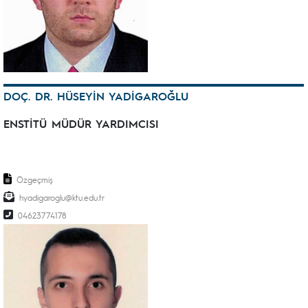
DOÇ. DR. HÜSEYİN YADİGAROĞLU
ENSTİTÜ MÜDÜR YARDIMCISI
Özgeçmiş
hyadigaroglu@ktu.edu.tr
04623774178