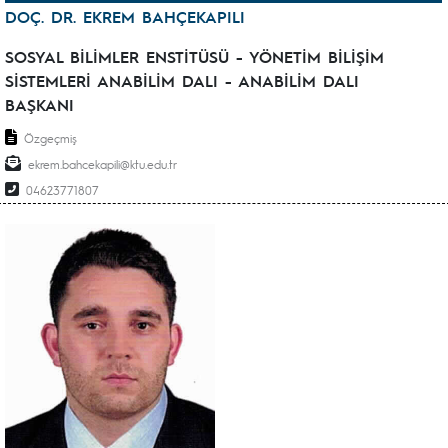
DOÇ. DR. EKREM BAHÇEKAPILI
SOSYAL BİLİMLER ENSTİTÜSÜ - YÖNETİM BİLİŞİM
SİSTEMLERİ ANABİLİM DALI - ANABİLİM DALI
BAŞKANI
Özgeçmiş
ekrem.bahcekapili@ktu.edu.tr
04623771807