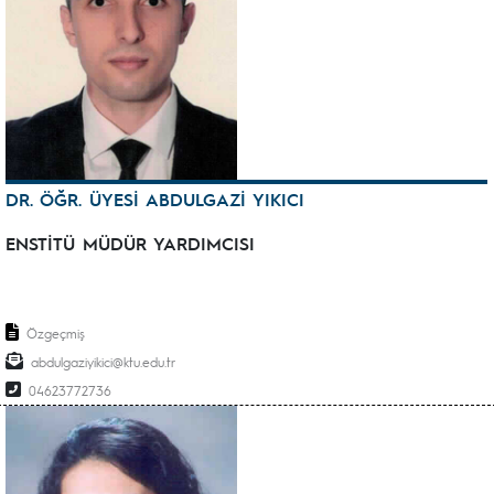
DR. ÖĞR. ÜYESİ ABDULGAZİ YIKICI
ENSTİTÜ MÜDÜR YARDIMCISI
Özgeçmiş
abdulgaziyikici@ktu.edu.tr
04623772736