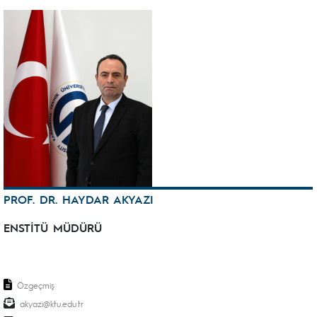
PROF. DR. HAYDAR AKYAZI
ENSTİTÜ MÜDÜRÜ
Özgeçmiş
akyazi@ktu.edu.tr