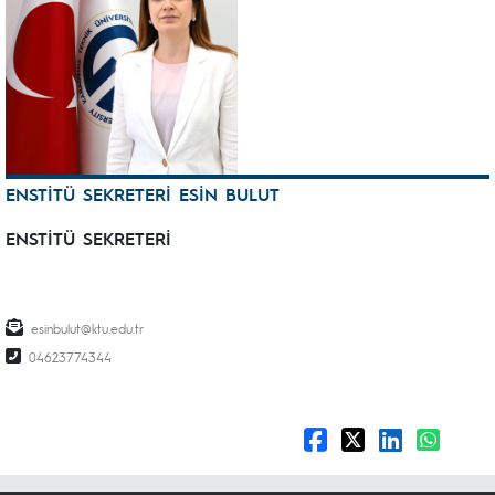
ENSTİTÜ SEKRETERİ ESİN BULUT
ENSTİTÜ SEKRETERİ
esinbulut@ktu.edu.tr
04623774344