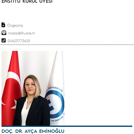
ENSTİTÜ KURUL ÜYESİ
Özgeçmiş
maras@ktu.edu.tr
04623773625
DOÇ. DR. AYÇA EMİNOĞLU