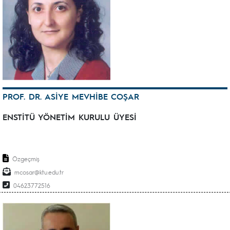
PROF. DR. ASİYE MEVHİBE COŞAR
ENSTİTÜ YÖNETİM KURULU ÜYESİ
Özgeçmiş
mcosar@ktu.edu.tr
04623772516