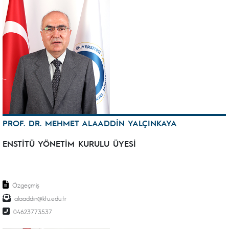
PROF. DR. MEHMET ALAADDİN YALÇINKAYA
ENSTİTÜ YÖNETİM KURULU ÜYESİ
Özgeçmiş
alaaddin@ktu.edu.tr
04623773537