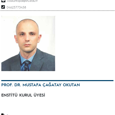
coskuntopal@ktu.edu.tr
04623773458
PROF. DR. MUSTAFA ÇAĞATAY OKUTAN
ENSTİTÜ KURUL ÜYESİ