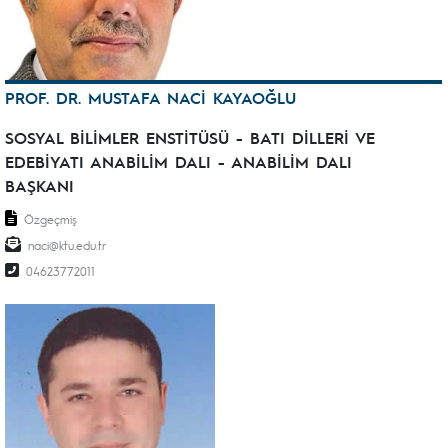
PROF. DR. MUSTAFA NACİ KAYAOĞLU
SOSYAL BİLİMLER ENSTİTÜSÜ - BATI DİLLERİ VE
EDEBİYATI ANABİLİM DALI - ANABİLİM DALI
BAŞKANI
Özgeçmiş
naci@ktu.edu.tr
04623772011