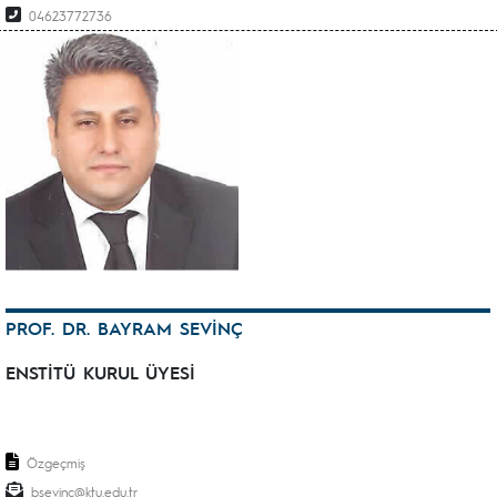
04623772736
PROF. DR. BAYRAM SEVİNÇ
ENSTİTÜ KURUL ÜYESİ
Özgeçmiş
bsevinc@ktu.edu.tr