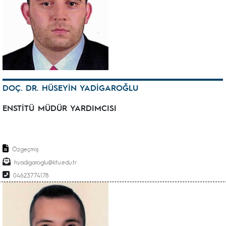
DOÇ. DR. HÜSEYİN YADİGAROĞLU
ENSTİTÜ MÜDÜR YARDIMCISI
Özgeçmiş
hyadigaroglu@ktu.edu.tr
04623774178