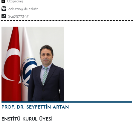
Özgeçmiş
cokutan@ktu.edu.tr
04623773461
PROF. DR. SEYFETTİN ARTAN
ENSTİTÜ KURUL ÜYESİ