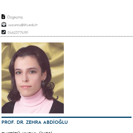
Özgeçmiş
uucuncu@ktu.edu.tr
04623774191
PROF. DR. ZEHRA ABDİOĞLU