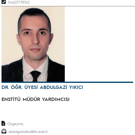
04623778762
DR. ÖĞR. ÜYESİ ABDULGAZİ YIKICI
ENSTİTÜ MÜDÜR YARDIMCISI
Özgeçmiş
abdulgaziyikici@ktu.edu.tr