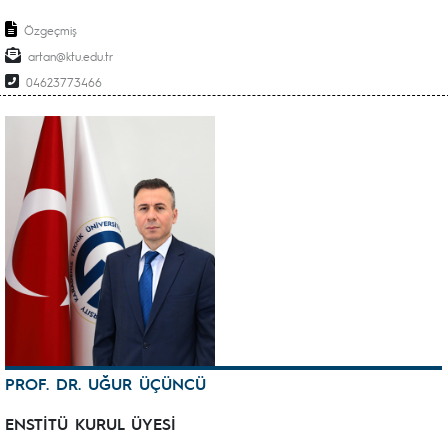
Özgeçmiş
artan@ktu.edu.tr
04623773466
PROF. DR. UĞUR ÜÇÜNCÜ
ENSTİTÜ KURUL ÜYESİ