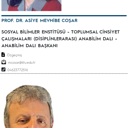
PROF. DR. ASİYE MEVHİBE COŞAR
SOSYAL BİLİMLER ENSTİTÜSÜ - TOPLUMSAL CİNSİYET
ÇALIŞMALARI (DİSİPLİNLERARASI) ANABİLİM DALI -
ANABİLİM DALI BAŞKANI
Özgeçmiş
mcosar@ktu.edu.tr
04623772516