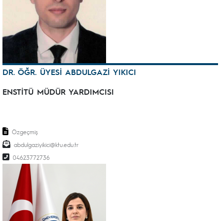
DR. ÖĞR. ÜYESİ ABDULGAZİ YIKICI
ENSTİTÜ MÜDÜR YARDIMCISI
Özgeçmiş
abdulgaziyikici@ktu.edu.tr
04623772736