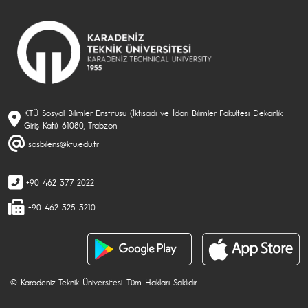
KTÜ Sosyal Bilimler Enstitüsü (İktisadi ve İdari Bilimler Fakültesi Dekanlık
Giriş Katı) 61080, Trabzon
sosbilens@ktu.edu.tr
+90 462 377 2022
+90 462 325 3210
© Karadeniz Teknik Üniversitesi. Tüm Hakları Saklıdır