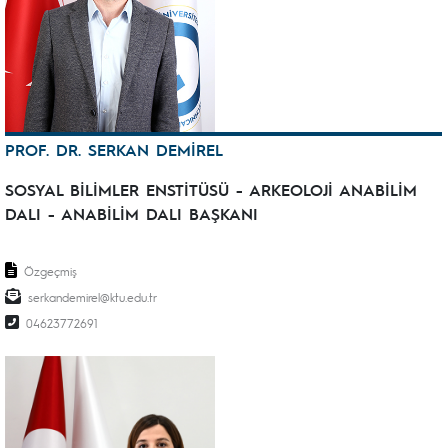
PROF. DR. SERKAN DEMİREL
SOSYAL BİLİMLER ENSTİTÜSÜ - ARKEOLOJİ ANABİLİM
DALI - ANABİLİM DALI BAŞKANI
Özgeçmiş
serkandemirel@ktu.edu.tr
04623772691