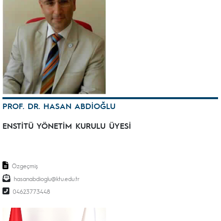
PROF. DR. HASAN ABDİOĞLU
ENSTİTÜ YÖNETİM KURULU ÜYESİ
Özgeçmiş
hasanabdioglu@ktu.edu.tr
04623773448